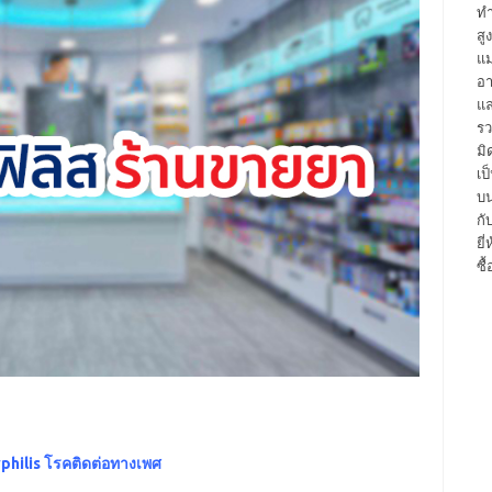
ทำ
สู
แม
อา
แล
รว
มิ
เป
บน
กั
ยี
ซื
yphilis โรคติดต่อทางเพศ