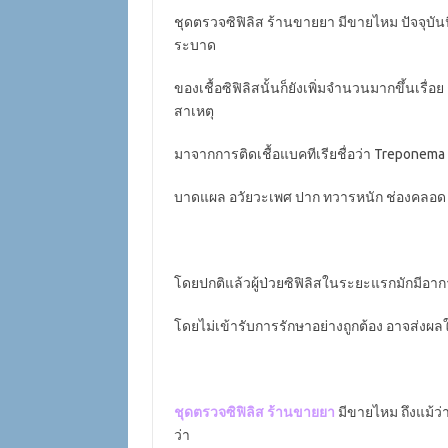
ชุดตรวจซิฟิลิส ร้านขายยา มีขายไหม ปัจจุบันนี
ระบาด
ของเชื้อซิฟิลิสนั้นก็ยังเพิ่มจำนวนมากขึ้นเรื่อ
สาเหตุ
มาจากการติดเชื้อแบคทีเรียชื่อว่า Treponema
บาดแผล อวัยวะเพศ ปาก ทวารหนัก ช่องคลอด หรือ
โดยปกติแล้วผู้ป่วยซิฟิลิสในระยะแรกมักมีอาก
โดยไม่เข้ารับการรักษาอย่างถูกต้อง อาจส่งผลใ
ชุดตรวจซิฟิลิส ร้านขายยา
มีขายไหม ถึงแม้ว่า
ว่า