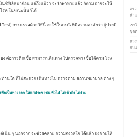
็นซิฟิลิสมาก่อน แต่ถึงแม้ว่า จะรักษาหายแล้ว ก็ตาม อาจจะให้
ตรวจ
นโรค ในขณะนั้นก็ได้
คำแน
est) การตรวจด้วยวิธีนี้ จะใช้ในกรณี ที่มีความสงสัยว่า ผู้ป่วยมี
เรา
ชุด
ควร
อัปเ
เสี่ยง ต่อการติดเชื้อ สามารถเดินทาง ไปตรวจหา เชื้อได้ตาม โรง
 ท่านใด ที่ไม่สะดวก เดินทางไป ตรวจตาม สถานพยาบาล ต่าง ๆ
เพื่อเป็นทางออก ให้แก่ประชาชน ทั่วไป ได้เข้าถึง ได้ง่าย
แต่เนิ่น ๆ นอกจาก จะช่วยคลาย ความกังวลใจ ได้แล้ว ยังช่วยให้