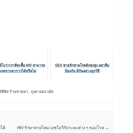
ได้ไงว่าเราติดเชื้อ HIV สามารถ
SEX ชายรักชายโรคยังพุ่งสูง อย่าลืม
งเกตจากอาการได้หรือไม่
ป้องกัน มีกันอย่างถูกวิธี
ิฟิลิส ร้านขายยา
,
ถุงยางอนามัย
ได้
HIV รักษาหายไหม เอชไอวีกับระยะต่าง ๆ ของโรค
→