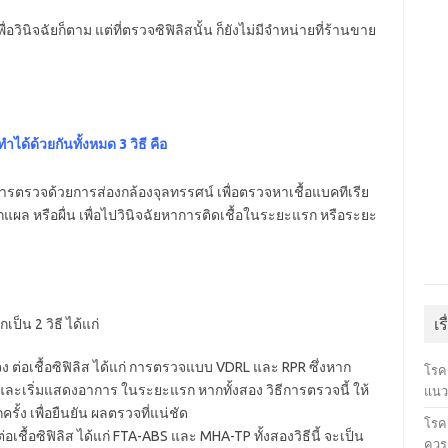
่อวินิจฉัยก็ตาม แต่ที่ตรวจซิฟิลิสนั้น ก็ยังไม่มีจำหน่ายที่ร้านขาย
ได้ด้วยกันทั้งหมด 3 วิธี คือ
การตรวจด้วยการส่องกล้องจุลทรรศน์ เพื่อตรวจหาเชื้อแบคทีเรีย
กแผล หรือผื่น เพื่อไปวินิจฉัยหาการติดเชื้อในระยะแรก หรือระยะ
เร
กเป็น 2 วิธี ได้แก่
ต่อเชื้อซิฟิลิส ได้แก่ การตรวจแบบ VDRL และ RPR ซึ่งหาก
โรค
 และเริ่มแสดงอาการ ในระยะแรก หากทั้งสอง วิธีการตรวจนี้ ให้
แนว
ั้ง เพื่อยืนยัน ผลตรวจที่แน่ชัด
โรคเ
ื้อซิฟิลิส ได้แก่ FTA-ABS และ MHA-TP ทั้งสองวิธีนี้ จะเป็น
ควรร