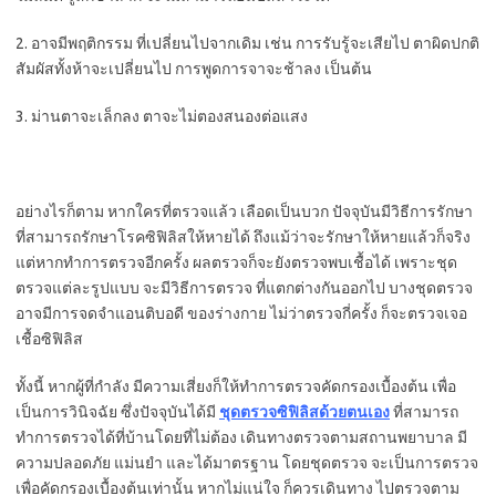
2. อาจมีพฤติกรรม ที่เปลี่ยนไปจากเดิม เช่น การรับรู้จะเสียไป ตาผิดปกติ
สัมผัสทั้งห้าจะเปลี่ยนไป การพูดการจาจะช้าลง เป็นต้น
3. ม่านตาจะเล็กลง ตาจะไม่ตองสนองต่อแสง
อย่างไรก็ตาม หากใครที่ตรวจแล้ว เลือดเป็นบวก ปัจจุบันมีวิธีการรักษา
ที่สามารถรักษาโรคซิฟิลิสให้หายได้ ถึงแม้ว่าจะรักษาให้หายแล้วก็จริง
แต่หากทำการตรวจอีกครั้ง ผลตรวจก็จะยังตรวจพบเชื้อได้ เพราะชุด
ตรวจแต่ละรูปแบบ จะมีวิธีการตรวจ ที่แตกต่างกันออกไป บางชุดตรวจ
อาจมีการจดจำแอนติบอดี ของร่างกาย ไม่ว่าตรวจกี่ครั้ง ก็จะตรวจเจอ
เชื้อซิฟิลิส
ทั้งนี้ หากผู้ที่กำลัง มีความเสี่ยงก็ให้ทำการตรวจคัดกรองเบื้องต้น เพื่อ
เป็นการวินิจฉัย ซึ่งปัจจุบันได้มี
ชุดตรวจซิฟิลิสด้วยตนเอง
ที่สามารถ
ทำการตรวจได้ที่บ้านโดยที่ไม่ต้อง เดินทางตรวจตามสถานพยาบาล มี
ความปลอดภัย แม่นยำ และได้มาตรฐาน โดยชุดตรวจ จะเป็นการตรวจ
เพื่อคัดกรองเบื้องต้นเท่านั้น หากไม่แน่ใจ ก็ควรเดินทาง ไปตรวจตาม