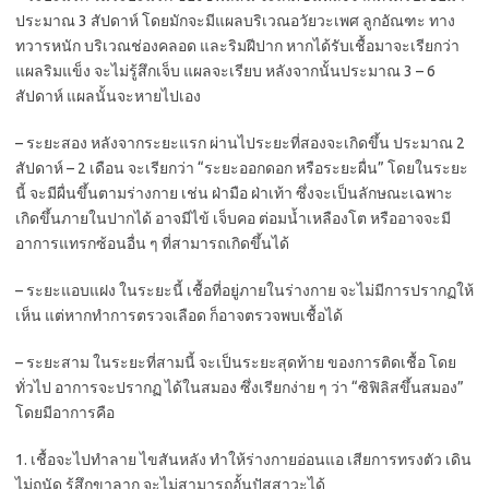
ประมาณ 3 สัปดาห์ โดยมักจะมีแผลบริเวณอวัยวะเพศ ลูกอัณฑะ ทาง
ทวารหนัก บริเวณช่องคลอด และริมฝีปาก หากได้รับเชื้อมาจะเรียกว่า
แผลริมแข็ง จะไม่รู้สึกเจ็บ แผลจะเรียบ หลังจากนั้นประมาณ 3 – 6
สัปดาห์ แผลนั้นจะหายไปเอง
– ระยะสอง หลังจากระยะแรก ผ่านไประยะที่สองจะเกิดขึ้น ประมาณ 2
สัปดาห์ – 2 เดือน จะเรียกว่า “ระยะออกดอก หรือระยะผื่น” โดยในระยะ
นี้ จะมีผื่นขึ้นตามร่างกาย เช่น ฝ่ามือ ฝ่าเท้า ซึ่งจะเป็นลักษณะเฉพาะ
เกิดขึ้นภายในปากได้ อาจมีไข้ เจ็บคอ ต่อมน้ำเหลืองโต หรืออาจจะมี
อาการแทรกซ้อนอื่น ๆ ที่สามารถเกิดขึ้นได้
– ระยะแอบแฝง ในระยะนี้ เชื้อที่อยู่ภายในร่างกาย จะไม่มีการปรากฏให้
เห็น แต่หากทำการตรวจเลือด ก็อาจตรวจพบเชื้อได้
– ระยะสาม ในระยะที่สามนี้ จะเป็นระยะสุดท้าย ของการติดเชื้อ โดย
ทั่วไป อาการจะปรากฏ ได้ในสมอง ซึ่งเรียกง่าย ๆ ว่า “ซิฟิลิสขึ้นสมอง”
โดยมีอาการคือ
1. เชื้อจะไปทำลาย ไขสันหลัง ทำให้ร่างกายอ่อนแอ เสียการทรงตัว เดิน
ไม่ถนัด รู้สึกขาลาก จะไม่สามารถอั้นปัสสาวะได้