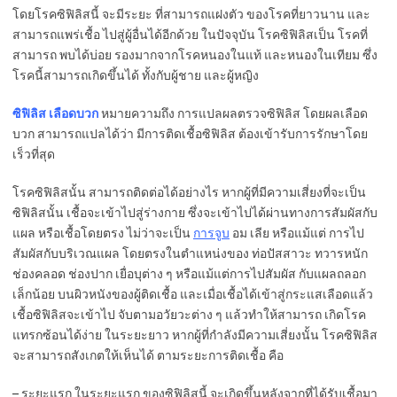
โดยโรคซิฟิลิสนี้ จะมีระยะ ที่สามารถแฝงตัว ของโรคที่ยาวนาน และ
สามารถแพร่เชื้อ ไปสู่ผู้อื่นได้อีกด้วย ในปัจจุบัน โรคซิฟิลิสเป็น โรคที่
สามารถ พบได้บ่อย รองมากจากโรคหนองในแท้ และหนองในเทียม ซึ่ง
โรคนี้สามารถเกิดขึ้นได้ ทั้งกับผู้ชาย และผู้หญิง
ซิฟิลิส เลือดบวก
หมายความถึง การแปลผลตรวจซิฟิลิส โดยผลเลือด
บวก สามารถแปลได้ว่า มีการติดเชื้อซิฟิลิส ต้องเข้ารับการรักษาโดย
เร็วที่สุด
โรคซิฟิลิสนั้น สามารถติดต่อได้อย่างไร หากผู้ที่มีความเสี่ยงที่จะเป็น
ซิฟิลิสนั้น เชื้อจะเข้าไปสู่ร่างกาย ซึ่งจะเข้าไปได้ผ่านทางการสัมผัสกับ
แผล หรือเชื้อโดยตรง ไม่ว่าจะเป็น
การจูบ
อม เลีย หรือแม้แต่ การไป
สัมผัสกับบริเวณแผล โดยตรงในตำแหน่งของ ท่อปัสสาวะ ทวารหนัก
ช่องคลอด ช่องปาก เยื่อบุต่าง ๆ หรือแม้แต่การไปสัมผัส กับแผลถลอก
เล็กน้อย บนผิวหนังของผู้ติดเชื้อ และเมื่อเชื้อได้เข้าสู่กระแสเลือดแล้ว
เชื้อซิฟิลิสจะเข้าไป จับตามอวัยวะต่าง ๆ แล้วทำให้สามารถ เกิดโรค
แทรกซ้อนได้ง่าย ในระยะยาว หากผู้ที่กำลังมีความเสี่ยงนั้น โรคซิฟิลิส
จะสามารถสังเกตให้เห็นได้ ตามระยะการติดเชื้อ คือ
– ระยะแรก ในระยะแรก ของซิฟิลิสนี้ จะเกิดขึ้นหลังจากที่ได้รับเชื้อมา