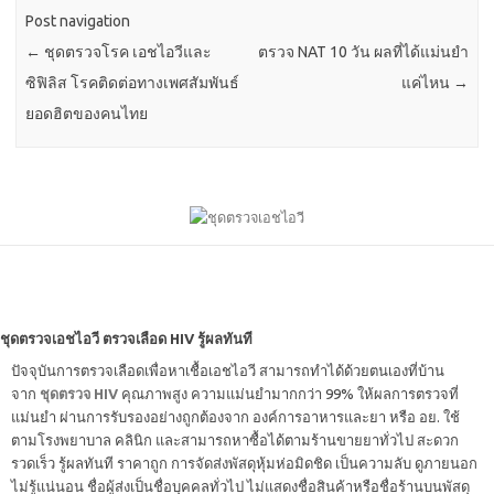
Post navigation
←
ชุดตรวจโรค เอชไอวีและ
ตรวจ NAT 10 วัน ผลที่ได้แม่นยำ
ซิฟิลิส โรคติดต่อทางเพศสัมพันธ์
แค่ไหน
→
ยอดฮิตของคนไทย
ชุดตรวจเอชไอวี ตรวจเลือด HIV รู้ผลทันที
ปัจจุบันการตรวจเลือดเพื่อหาเชื้อเอชไอวี สามารถทำได้ด้วยตนเองที่บ้าน
จาก
ชุดตรวจ HIV
คุณภาพสูง ความแม่นยำมากกว่า 99% ให้ผลการตรวจที่
แม่นยำ ผ่านการรับรองอย่างถูกต้องจาก องค์การอาหารและยา หรือ อย. ใช้
ตามโรงพยาบาล คลินิก และสามารถหาซื้อได้ตามร้านขายยาทั่วไป สะดวก
รวดเร็ว รู้ผลทันที ราคาถูก การจัดส่งพัสดุหุ้มห่อมิดชิด เป็นความลับ ดูภายนอก
ไม่รู้แน่นอน ชื่อผู้ส่งเป็นชื่อบุคคลทั่วไป ไม่แสดงชื่อสินค้าหรือชื่อร้านบนพัสดุ