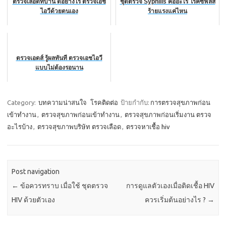
ตรวจเลือดที่บ้าน ดีอย่างไร ตรวจเอช
ชุดตรวจ Syphilis คืออะไร โรคซิฟิลิส
ไอวีด้วยตนเอง
ร้ายแรงแค่ไหน
ตรวจเอดส์ รู้ผลทันที ตรวจเอชไอวี
แบบไม่ต้องรอนาน
Category:
บทความน่าสนใจ
โรคติดต่อ
ป้ายกำกับ:
การตรวจสุขภาพก่อน
เข้าทำงาน
,
ตรวจสุขภาพก่อนเข้าทำงาน
,
ตรวจสุขภาพก่อนเริ่มงาน ตรวจ
อะไรบ้าง
,
ตรวจสุขภาพบริษัท ตรวจเลือด
,
ตรวจหาเชื้อ hiv
Post navigation
←
ข้อควรทราบ เมื่อใช้ ชุดตรวจ
การดูแลตัวเองเมื่อติดเชื้อ HIV
HIV ด้วยตัวเอง
ควรเริ่มต้นอย่างไร ?
→