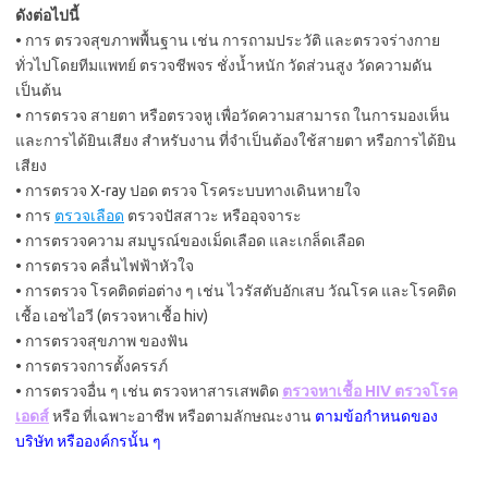
ดังต่อไปนี้
• การ ตรวจสุขภาพพื้นฐาน เช่น การถามประวัติ และตรวจร่างกาย
ทั่วไปโดยทีมแพทย์ ตรวจชีพจร ชั่งน้ำหนัก วัดส่วนสูง วัดความดัน
เป็นต้น
• การตรวจ สายตา หรือตรวจหู เพื่อวัดความสามารถ ในการมองเห็น
และการได้ยินเสียง สำหรับงาน ที่จำเป็นต้องใช้สายตา หรือการได้ยิน
เสียง
• การตรวจ X-ray ปอด ตรวจ โรคระบบทางเดินหายใจ
• การ
ตรวจเลือด
ตรวจปัสสาวะ หรืออุจจาระ
• การตรวจความ สมบูรณ์ของเม็ดเลือด และเกล็ดเลือด
• การตรวจ คลื่นไฟฟ้าหัวใจ
• การตรวจ โรคติดต่อต่าง ๆ เช่น ไวรัสตับอักเสบ วัณโรค และโรคติด
เชื้อ เอชไอวี (ตรวจหาเชื้อ hiv)
• การตรวจสุขภาพ ของฟัน
• การตรวจการตั้งครรภ์
• การตรวจอื่น ๆ เช่น ตรวจหาสารเสพติด
ตรวจหาเชื้อ HIV ตรวจโรค
เอดส์
หรือ ที่เฉพาะอาชีพ หรือตามลักษณะงาน
ตามข้อกำหนดของ
บริษัท หรือองค์กรนั้น ๆ