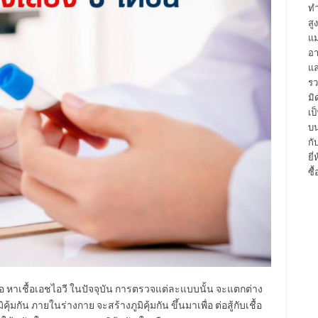
ทำ
สู
แม
อา
แล
รว
มิ
เป
บน
กั
ยี
ซื
่อ หาเชื้อเอชไอวี ในปัจจุบัน การตรวจแต่ละแบบนั้น จะแตกต่าง
้มกัน ภายในร่างกาย จะสร้างภูมิคุ้มกัน ขึ้นมาเพื่อ ต่อสู้กับเชื้อ