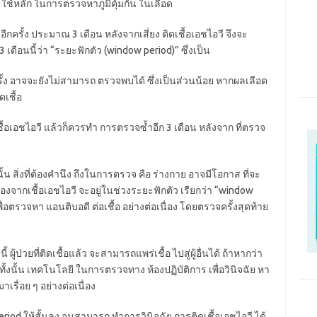
จะใช้หลัก ในการตรวจหาภูมิคุ้มกัน ในเลือด
ีกครั้ง ประมาณ 3 เดือน หลังจากเสี่ยง ติดเชื้อเอชไอวี จึงจะ
 เดือนนี้ว่า “ระยะฟักตัว (window period)” ซึ่งเป็น
ครั้ง อาจจะยังไม่สามารถ ตรวจพบได้ ซึ่งเป็นส่วนน้อย หากผลเลือด
ดเชื้อ
ื้อเอชไอวี แล้วก็ควรทำ การตรวจซ้ำอีก 3 เดือน หลังจาก ที่ตรวจ
ั้น สิ่งที่ต้องคำนึง ถึงในการตรวจ คือ ร่างกาย อาจมีโอกาส ที่จะ
ื่องจากเชื้อเอชไอวี จะอยู่ในช่วงระยะฟักตัว เรียกว่า “window
อตรวจหา แอนติบอดี ต่อเชื้อ อย่างต่อเนื่อง โดยตรวจครั้งสุดท้าย
 ผู้ป่วยที่ติดเชื้อแล้ว จะสามารถแพร่เชื้อ ไปสู่ผู้อื่นได้ ถ้าหากว่า
้ทั้งนั้น เทคโนโลยี ในการตรวจทาง ห้องปฏิบัติการ เพื่อวินิจฉัย หา
เรื่อย ๆ อย่างต่อเนื่อง
d ให้สั้นลง จนสามารถ ทำการวินิจฉัย การติดเชื้อเอชไอวี ได้