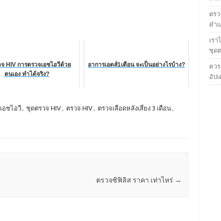
ตรวจ
คำแน
เรา
ชุด
วจ HIV การตรวจเอชไอวีด้วย
อาการเอดส์1เดือน จะเป็นอย่างไรบ้าง?
ควร
ตนเอง ทำได้จริง?
อัปเ
เอชไอวี
,
ชุดตรวจ HIV
,
ตรวจ HIV
,
ตรวจเลือดหลังเสี่ยง 3 เดือน
,
ตรวจซิฟิลิส ราคา เท่าไหร่
→