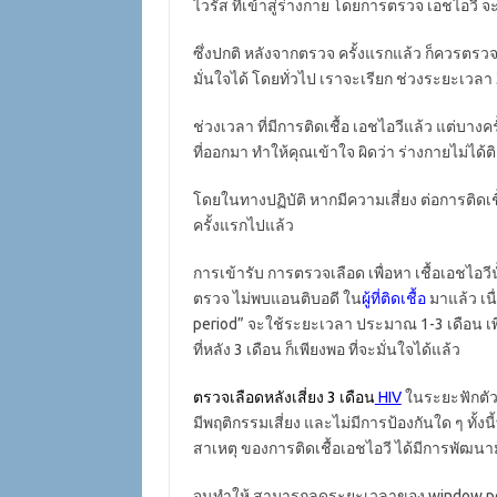
ไวรัส ที่เข้าสู่ร่างกาย โดยการตรวจ เอชไอวี 
ซึ่งปกติ หลังจากตรวจ ครั้งแรกแล้ว ก็ควรตรวจอ
มั่นใจได้ โดยทั่วไป เราจะเรียก ช่วงระยะเวลา 3
ช่วงเวลา ที่มีการติดเชื้อ เอชไอวีแล้ว แต่บาง
ที่ออกมา ทำให้คุณเข้าใจ ผิดว่า ร่างกายไม่ได้ติ
โดยในทางปฏิบัติ หากมีความเสี่ยง ต่อการติดเช
ครั้งแรกไปแล้ว
การเข้ารับ การตรวจเลือด เพื่อหา เชื้อเอชไอวีน
ตรวจ ไม่พบแอนติบอดี ใน
ผู้ที่ติดเชื้อ
มาแล้ว เน
period” จะใช้ระยะเวลา ประมาณ 1-3 เดือน เพื่
ที่หลัง 3 เดือน ก็เพียงพอ ที่จะมั่นใจได้แล้ว
ตรวจเลือดหลังเสี่ยง 3 เดือน
HIV
ในระยะฟักตัวนี้
มีพฤติกรรมเสี่ยง และไม่มีการป้องกันใด ๆ ทั้งนี
สาเหตุ ของการติดเชื้อเอชไอวี ได้มีการพัฒนามา
จนทำให้ สามารถลดระยะเวลาของ window perio