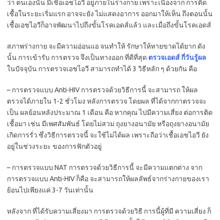
ว่า ตนเองนั้น มีเชื้อเอชไอวี อยู่ภายในร่างกาย เพราะเนื่องจาก การติด
เชื้อในระยะเริ่มแรก อาจจะยัง ไม่แสดงอาการ ออกมาให้เห็น ถึงตอนนั้น
เชื้อเอชไอวีก็อาจพัฒนาไปถึงขั้นโรคเอดส์แล้ว และเมื่อถึงขั้นโรคเอดส์
สภาพร่างกาย จะมีความอ่อนแอ จนทำให้ รักษาให้หายขาดได้ยาก ดัง
นั้น การเข้ารับ การตรวจ จึงเป็นทางออก ที่ดีที่สุด
ตรวจเอดส์ กี่วันรู้ผล
ในปัจจุบัน การตรวจเอชไอวี สามารถทำได้ 3 วิธีหลัก ๆ ด้วยกัน คือ
– การตรวจแบบ Anti-HIV การตรวจด้วยวิธีการนี้ จะสามารถ ให้ผล
ตรวจได้ภายใน 1-2 ชั่วโมง หลังการตรวจ โดยผล ที่ได้จากกาตรวจจะ
เป็น ผลย้อนหลังประมาณ 1 เดือน คือ หากคุณ ไปมีความเสี่ยง ต่อการติด
เชื้อมา เช่น มีเพศสัมพันธ์ โดยไม่สวม ถุงยางอนามัย หรือถุงยางอนามัย
เกิดการรั่ว ซึ่งวิธีการตรวจนี้ จะใช้ไม่ได้ผล เพราะถือว่าเชื้อเอชไอวี ยัง
อยู่ในช่วงระยะ ของการฟักตัวอยู่
– การตรวจแบบ NAT การตรวจด้วยวิธีการนี้ จะมีความแตกต่าง จาก
การตรวจแบบ Anti-HIV ก็คือ จะสามารถให้ผลลัพธ์จากร่างกายของเรา
ย้อนไปเพียงแค่ 3-7 วันเท่านั้น
หลังจาก ที่ได้รับความเสี่ยงมา การตรวจด้วยวิธี การนี้ผู้ที่มี ความเสี่ยง ก็