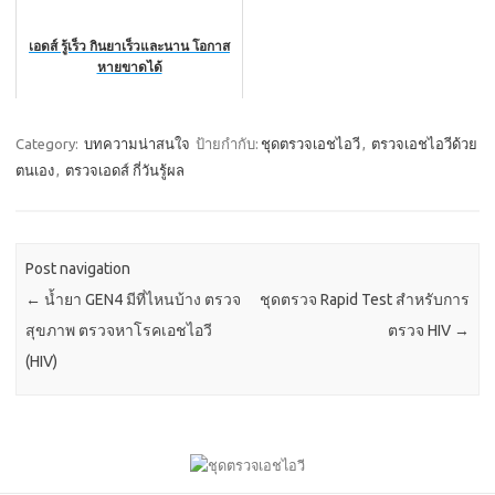
เอดส์ รู้เร็ว กินยาเร็วและนาน โอกาส
หายขาดได้
Category:
บทความน่าสนใจ
ป้ายกำกับ:
ชุดตรวจเอชไอวี
,
ตรวจเอชไอวีด้วย
ตนเอง
,
ตรวจเอดส์ กี่วันรู้ผล
Post navigation
←
น้ำยา GEN4 มีที่ไหนบ้าง ตรวจ
ชุดตรวจ Rapid Test สำหรับการ
สุขภาพ ตรวจหาโรคเอชไอวี
ตรวจ HIV
→
(HIV)