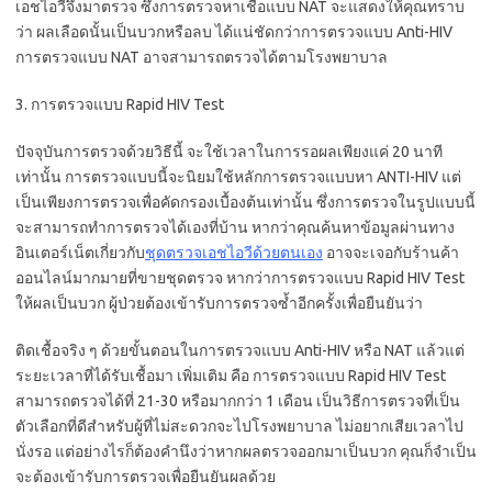
เอชไอวีจึงมาตรวจ ซึ่งการตรวจหาเชื้อแบบ NAT จะแสดงให้คุณทราบ
ว่า ผลเลือดนั้นเป็นบวกหรือลบ ได้แน่ชัดกว่าการตรวจแบบ Anti-HIV
การตรวจแบบ NAT อาจสามารถตรวจได้ตามโรงพยาบาล
3. การตรวจแบบ Rapid HIV Test
ปัจจุบันการตรวจด้วยวิธีนี้ จะใช้เวลาในการรอผลเพียงแค่ 20 นาที
เท่านั้น การตรวจแบบนี้จะนิยมใช้หลักการตรวจแบบหา ANTI-HIV แต่
เป็นเพียงการตรวจเพื่อคัดกรองเบื้องต้นเท่านั้น ซึ่งการตรวจในรูปแบบนี้
จะสามารถทำการตรวจได้เองที่บ้าน หากว่าคุณค้นหาข้อมูลผ่านทาง
อินเตอร์เน็ตเกี่ยวกับ
ชุดตรวจเอชไอวีด้วยตนเอง
อาจจะเจอกับร้านค้า
ออนไลน์มากมายที่ขายชุดตรวจ หากว่าการตรวจแบบ Rapid HIV Test
ให้ผลเป็นบวก ผู้ป่วยต้องเข้ารับการตรวจซ้ำอีกครั้งเพื่อยืนยันว่า
ติดเชื้อจริง ๆ ด้วยขั้นตอนในการตรวจแบบ Anti-HIV หรือ NAT แล้วแต่
ระยะเวลาที่ได้รับเชื้อมา เพิ่มเติม คือ การตรวจแบบ Rapid HIV Test
สามารถตรวจได้ที่ 21-30 หรือมากกว่า 1 เดือน เป็นวิธีการตรวจที่เป็น
ตัวเลือกที่ดีสำหรับผู้ที่ไม่สะดวกจะไปโรงพยาบาล ไม่อยากเสียเวลาไป
นั่งรอ แต่อย่างไรก็ต้องคำนึงว่าหากผลตรวจออกมาเป็นบวก คุณก็จำเป็น
จะต้องเข้ารับการตรวจเพื่อยืนยันผลด้วย