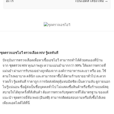
อะไร
เป็นเอดส์ เสี่ยงไหม
→
ชุดตรวจเอชไอวี ตรวจเลือด HIV รู้ผลทันที
ปัจจุบันการตรวจเลือดเพื่อหาเชื้อเอชไอวี สามารถทำได้ด้วยตนเองที่บ้าน
จาก
ชุดตรวจ HIV
คุณภาพสูง ความแม่นยำมากกว่า 99% ให้ผลการตรวจที่
แม่นยำ ผ่านการรับรองอย่างถูกต้องจาก องค์การอาหารและยา หรือ อย. ใช้
ตามโรงพยาบาล คลินิก และสามารถหาซื้อได้ตามร้านขายยาทั่วไป สะดวก
รวดเร็ว รู้ผลทันที ราคาถูก การจัดส่งพัสดุหุ้มห่อมิดชิด เป็นความลับ ดูภายนอก
ไม่รู้แน่นอน ชื่อผู้ส่งเป็นชื่อบุคคลทั่วไป ไม่แสดงชื่อสินค้าหรือชื่อร้านบนพัสดุ
สบายใจได้ทุกครั้งที่สั่งสินค้า ต้องการตรวจกับชุดตรวจที่ได้มาตรฐาน ของแท้
แนะนำ ชุดตรวจยี่ห้อ Insti (อินสติ) สามารถติดต่อสอบถามหรือสั่งซื้อได้เลย
เพียงแอดไลด์ได้ที่นี่