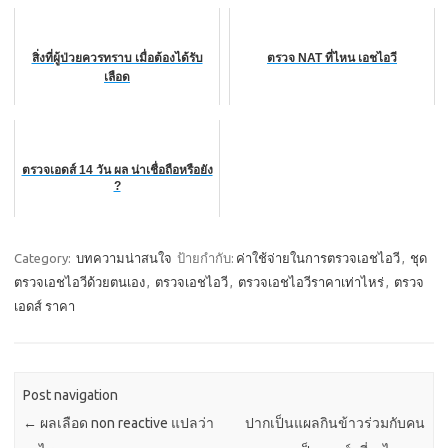
สิ่งที่ผู้ป่วยควรทราบ เมื่อต้องได้รับ
ตรวจ NAT ที่ไหน เอชไอวี
เลือด
ตรวจเอดส์ 14 วัน ผล น่าเชื่อถือหรือยัง
?
Category:
บทความน่าสนใจ
ป้ายกำกับ:
ค่าใช้จ่ายในการตรวจเอชไอวี
,
ชุด
ตรวจเอชไอวีด้วยตนเอง
,
ตรวจเอชไอวี
,
ตรวจเอชไอวีราคาเท่าไหร่
,
ตรวจ
เอดส์ ราคา
Post navigation
←
ผลเลือด non reactive แปลว่า
ปากเป็นแผลกินข้าวร่วมกับคน