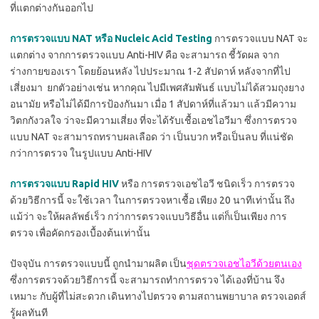
ที่แตกต่างกันออกไป
การตรวจแบบ NAT หรือ Nucleic Acid Testing
การตรวจแบบ NAT จะ
แตกต่าง จากการตรวจแบบ Anti-HIV คือ จะสามารถ ชี้วัดผล จาก
ร่างกายของเรา โดยย้อนหลัง ไปประมาณ 1-2 สัปดาห์ หลังจากที่ไป
เสี่ยงมา ยกตัวอย่างเช่น หากคุณ ไปมีเพศสัมพันธ์ แบบไม่ได้สวมถุงยาง
อนามัย หรือไม่ได้มีการป้องกันมา เมื่อ 1 สัปดาห์ที่แล้วมา แล้วมีความ
วิตกกังวลใจ ว่าจะมีความเสี่ยง ที่จะได้รับเชื้อเอชไอวีมา ซึ่งการตรวจ
แบบ NAT จะสามารถทราบผลเลือด ว่า เป็นบวก หรือเป็นลบ ที่แน่ชัด
กว่าการตรวจ ในรูปแบบ Anti-HIV
การตรวจแบบ Rapid HIV
หรือ การตรวจเอชไอวี ชนิดเร็ว การตรวจ
ด้วยวิธีการนี้ จะใช้เวลา ในการตรวจหาเชื้อ เพียง 20 นาทีเท่านั้น ถึง
แม้ว่า จะให้ผลลัพธ์เร็ว กว่าการตรวจแบบวิธีอื่น แต่ก็เป็นเพียง การ
ตรวจ เพื่อคัดกรองเบื้องต้นเท่านั้น
ปัจจุบัน การตรวจแบบนี้ ถูกนำมาผลิต เป็น
ชุดตรวจเอชไอวีด้วยตนเอง
ซึ่งการตรวจด้วยวิธีการนี้ จะสามารถทำการตรวจ ได้เองที่บ้าน จึง
เหมาะ กับผู้ที่ไม่สะดวก เดินทางไปตรวจ ตามสถานพยาบาล ตรวจเอดส์
รู้ผลทันที