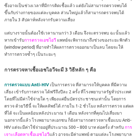
ซึ่งอาจเป็นช่วงเวลาที่มีการติดเชื้อแล้ว แต่ยังไม่สามารถตรวจพบได้
ขึ้นกับร่างกายของแต่ละบุคคล ส่วนใหญ่แล้วก็สามารถตรวจพบได้
ภายใน 3 สัปดาห์หลังจากรับความเสี่ยง
แต่บางรายนั้นต้องใช้เวลานานกว่า 3 เดือน จึงจะตรวจพบ ฉะนั้นแล้ว
หากเข้ารับ
การตรวจเอชไอวี
แพทย์จะพิจารณาถึงช่วงของระยะฟักตัว
(window period) ที่อาจทำให้ผลการตรวจออกมาเป็นลบ โดยจะให้
ทำการตรวจซ้ำๆ เป็นระยะๆ
การตรวจหาเชื้อเอชไอวีจะมี 3 วิธีหลัก ๆ คือ
การตรวจแบบ Anti-HIV
เป็นการตรวจ ที่สามารถให้บุคคล ที่มีความ
เสี่ยง เข้ารับการตรวจ ได้ฟรีถึงปีละ 2 ครั้ง ที่โรงพยาบาลรัฐทั่วประเทศ
โดยที่ไม่มีค่าใช้จ่ายใด ๆ เพียงแค่ยื่นบัตรประชาชนเท่านั้น โดยการ
ตรวจ ด้วยวิธีนี้ จะให้ผลลัพธ์ได้ ภายใน 1-2 ชั่วโมง หลังการตรวจ แต่ผล
ที่ได้ จะเป็นผลย้อนหลังประมาณ 1 เดือน หลังจากที่คุณไปเสี่ยงมา
นอกจากนี้แล้ว โรงพยาบาลเอกชน ก็ยังสามารถตรวจหาเชื้อแบบ Anti-
HIV แต่จะมีค่าใช้จ่ายอยู่ที่ประมาณ 500 – 800 บาท ต่อครั้ง สำหรับ
การ
เจาะเลือดหาเชื้อเอชไอวี
แล้ว อาจจะมีค่าแพทย์ ตามแต่ละโรงพยาบาล