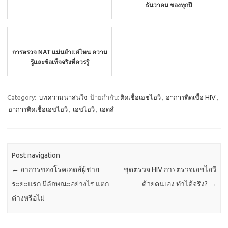
ธันวาคม ของทุกปี
การตรวจ NAT แม่นยำแค่ไหน ความ
รู้และข้อเท็จจริงที่ควรรู้
Category:
บทความน่าสนใจ
ป้ายกำกับ:
ติดเชื้อเอชไอวี
,
อาการติดเชื้อ HIV
,
อาการติดเชื้อเอชไอวี
,
เอชไอวี
,
เอดส์
Post navigation
←
อาการของโรคเอดส์ผู้ชาย
ชุดตรวจ HIV การตรวจเอชไอวี
ระยะแรก มีลักษณะอย่างไร แตก
ด้วยตนเอง ทำได้จริง?
→
ต่างหรือไม่