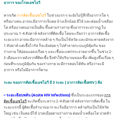
อาการ ของโรคเอชไอวี
หากเกิด
การติดเชื้อเอชไอวี
ในช่วงแรก ๆ จะยังไม่รู้สึกถึงอาการใด ๆ
หรือบางคน อาจจะมีอาการเจ็บคอ บ้างเล็กน้อย มีไข้ และต่อมน้ำเหลือง
โต หรือบางคนอาจเป็นผื่น ขึ้นตามร่างกาย ซึ่งอาการจะปรากฏ ใน
ประมาณ 1-4 สัปดาห์ หลังจากที่ติดเชื้อ โดยจะเรียกว่า อาการติดเชื้อ
ระยะแรก อาจจะมีอาการคล้าย ๆ กับเป็นไข้หวัด และมักจะหายหลังจาก
1 สัปดาห์ แต่เชื้อไวรัส ก็จะยังค่อย ๆ ไปทำลายระบบภูมิคุ้มกัน ของ
ร่างกาย ให้อ่อนแอลงเรื่อย ๆ และเชื้อจะแพร่กระจายมากขึ้น ในช่วง 2-
3 เดือนแรก หลังจากที่ติดเชื้อ จึงทำให้ปริมาณของเชื้อ เพิ่มสูงขึ้นเรื่อย ๆ
ก่อนที่ระบบภูมิคุ้มกัน ของร่างกาย จะมีการตอบโต้ทัน หรือว่าจะมี
อาการ หรือไม่มีอาการก็ตาม
ระยะ ของการติดเชื้อเอชไอวี มี 3 ระยะ (
อาการติดเชื้อHIV
) คือ
– ระยะเฉียบพลัน (Acute HIV Infections)
ซึ่งเป็นระยะแรกของ
การ
ติดเชื้อเอชไอวี
จะเกิดขึ้นระหว่าง 2-4 สัปดาห์ หลังจากการติดเชื้อ ใน
ระยะแรกนี้ ผู้ติดเชื้อจำนวนมาก จะเริ่มมีอาการ คล้ายกับเป็นไข้หวัด
ใหญ่ เช่น เจ็บคอ มีไข้ ปวดเมื่อยตามร่างกาย ต่อมน้ำเหลืองโต ปวดหัว