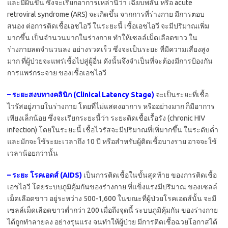
และมีผื่นขึ้น ซึ่งจะเรียกอาการเหล่านี้ว่า เฉียบพลัน หรือ acute
retroviral syndrome (ARS) จะเกิดขึ้น จากการที่ร่างกาย มีการตอบ
สนอง ต่อการติดเชื้อเอชไอวี ในระยะนี้ เชื้อเอชไอวี จะมีปริมาณเพิ่ม
มากขึ้น เป็นจำนวนมากในร่างกาย ทำให้เซลล์เม็ดเลือดขาว ใน
ร่างกายลดจำนวนลง อย่างรวดเร็ว ซึ่งจะเป็นระยะ ที่มีความเสี่ยงสูง
มาก ที่ผู้ป่วยจะแพร่เชื้อไปสู่ผู้อื่น ดังนั้นจึงจำเป็นที่จะต้องมีการป้องกัน
การแพร่กระจาย ของเชื้อเอชไอวี
– ระยะสงบทางคลินิก (Clinical Latency Stage)
จะเป็นระยะที่เชื้อ
ไวรัสอยู่ภายในร่างกาย โดยที่ไม่แสดงอาการ หรืออย่างมาก ก็มีอาการ
เพียงเล็กน้อย ซึ่งจะเรียกระยะนี้ว่า ระยะติดเชื้อเรื้อรัง (chronic HIV
infection) โดยในระยะนี้ เชื้อไวรัสจะมีปริมาณที่เพิ่มากขึ้น ในระดับต่ำ
และมักจะใช้ระยะเวลาถึง 10 ปี หรือสำหรับผู้ติดเชื้อบางราย อาจจะใช้
เวลาน้อยกว่านั้น
– ระยะ โรคเอดส์ (AIDS)
เป็นการติดเชื้อในขั้นสุดท้าย ของการติดเชื้อ
เอชไอวี โดยระบบภูมิคุ้มกันของร่างกาย ที่แข็งแรงมีปริมาณ ของเซลล์
เม็ดเลือดขาว อยู่ระหว่าง 500-1,600 ในขณะที่ผู้ป่วยโรคเอดส์นั้น จะมี
เซลล์เม็ดเลือดขาวต่ำกว่า 200 เมื่อถึงจุดนี้ ระบบภูมิคุ้มกัน ของร่างกาย
ได้ถูกทำลายลง อย่างรุนแรง จนทำให้ผู้ป่วย มีการติดเชื้อฉวยโอกาสได้