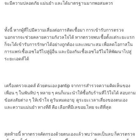
จะมีความปลอดภัย แม่นยำ และได้มาตรฐานมากพอสมควร
ทั้งนี้ หากผู้ที่ไปมีความเสี่ยงต่อการติดเชื้อมา การเข้ารับการตรวจ
นอกจากจะช่วยคลายความกังวลใจได้ หากตรวจพบเชื้อตั้งแต่ระยะแรก
ก็จะได้เข้ารับการรักษาได้อย่างถูกต้อง และเหมาะสม เพื่อลดโอกาสใน
การแพร่เชื้อเอชไอวีไปสู่ผู้อื่น และป้องกันเชื้อเอชไอวีไม่ให้พัฒนาไปสู่
ระยะเอดส์ได้
เครื่องตรวจเอดส์ ด้วยตนเอง pantip จากการสำรวจความคิดเห็นของ
เพื่อน ๆ ในพันทิป ๆ หลาย ๆ คนก็แนะนำให้ซื้อกับร้านที่ไว้ใจได้ สอบถาม
ข้อสงสัยต่าง ๆ ให้เข้าใจ ดูวันหมดอายุ ดูระยะเวลาเสี่ยงของตนเอง
และความแม่นยำ ทางที่ดี คือ เลือกที่มีเลขอย.ไทย จะดีที่สุด
สุดท้ายนี้ หากตรวจคัดกรองด้วยตนเองแล้ว พบว่าผลเป็นลบ ก็ควรตรวจ