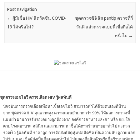
Post navigation
←
ผู้มีเชื้อ HIV ฉีดวัคซีน COVID-
ชุดตรวจซิฟิลิส pantip ตรวจที่กี่
19 ได้หรือไม่ ?
วันดี แล้วตรวจแบบนี้เชื่อถือได้
หรือไม่
→
ชุดตรวจเอชไอวี ตรวจเลือด HIV รู้ผลทันที
ปัจจุบันการตรวจเลือดเพื่อหาเชื้อเอชไอวี สามารถทำได้ด้วยตนเองที่บ้าน
จาก
ชุดตรวจ HIV
คุณภาพสูง ความแม่นยำมากกว่า 99% ให้ผลการตรวจที่
แม่นยำ ผ่านการรับรองอย่างถูกต้องจาก องค์การอาหารและยา หรือ อย. ใช้
ตามโรงพยาบาล คลินิก และสามารถหาซื้อได้ตามร้านขายยาทั่วไป สะดวก
รวดเร็ว รู้ผลทันที ราคาถูก การจัดส่งพัสดุหุ้มห่อมิดชิด เป็นความลับ ดูภายนอก
ไม่รู้แน่นอน ชื่อผู้ส่งเป็นชื่อบุคคลทั่วไป ไม่แสดงชื่อสินค้าหรือชื่อร้านบนพัสดุ