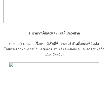
2. อาการเจ็บคอและแผลในช่องปาก
คอหอยอักเสบจากเชื้อแบคทีเรียที่่ชื่อว่าสเตร็ปโตค็อกคัสที่ติดต่อ
โดยตรงจากฝ่ายตรงข้าม ส่งผลกระทบต่อต่อมทอนซิล และอาจส่งผลถึง
กล่องเสียงด้วย