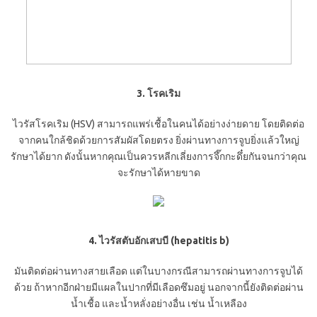
3. โรคเริม
ไวรัสโรคเริม (HSV) สามารถแพร่เชื้อในคนได้อย่างง่ายดาย โดยติดต่อ
จากคนใกล้ชิดด้วยการสัมผัสโดยตรง ยิ่งผ่านทางการจูบยิ่งแล้วใหญ่
รักษาได้ยาก ดังนั้นหากคุณเป็นควรหลีกเลี่ยงการจึ๊กกะดึ๋ยกันจนกว่าคุณ
จะรักษาได้หายขาด
4. ไวรัสตับอักเสบบี (hepatitis b)
มันติดต่อผ่านทางสายเลือด แต่ในบางกรณีสามารถผ่านทางการจูบได้
ด้วย ถ้าหากอีกฝ่ายมีแผลในปากที่มีเลือดซึมอยู่ นอกจากนี้ยังติดต่อผ่าน
น้ำเชื้อ และน้ำหลั่งอย่างอื่น เช่น น้ำเหลือง