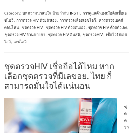
Category:
บทความน่าสนใจ
ป้ายกำกับ:
INSTI
,
การดูแลตัวเองเมื่อติดเชื้อเอ
ชไอวี
,
การตรวจ HIV ด้วยตัวเอง
,
การตรวจเลือดเอชไอวี
,
ควรตรวจเอดส์
ตอนไหน
,
ชุดตรวจ HIV
,
ชุดตรวจ HIV ด้วยตนเอง
,
ชุดตรวจ HIV ด้วยตัวเอง
,
ชุดตรวจ HIV ร้านขายยา
,
ชุดตรวจ HIV อินสติ
,
ชุดตรวจHIV
,
เชื้อไวรัสเอช
ไอวี
,
เอชไอวี
ชุดตรวจHIV เชื่อถือได้ไหม หาก
เลือกชุดตรวจที่มีเลขอย. ไทย ก็
สามารถมั่นใจได้แน่นอน
ชุ
ด
ต
รว