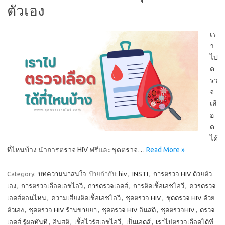
ตัวเอง
เร
า
ไป
ต
รว
จ
เลื
อ
ด
ได้
ที่ไหนบ้าง นำการตรวจ HIV ฟรีและชุดตรวจ…
Read More »
Category:
บทความน่าสนใจ
ป้ายกำกับ:
hiv
,
INSTI
,
การตรวจ HIV ด้วยตัว
เอง
,
การตรวจเลือดเอชไอวี
,
การตรวจเอดส์
,
การติดเชื้อเอชไอวี
,
ควรตรวจ
เอดส์ตอนไหน
,
ความเสี่ยงติดเชื้อเอชไอวี
,
ชุดตรวจ HIV
,
ชุดตรวจ HIV ด้วย
ตัวเอง
,
ชุดตรวจ HIV ร้านขายยา
,
ชุดตรวจ HIV อินสติ
,
ชุดตรวจHIV
,
ตรวจ
เอดส์ รู้ผลทันที
,
อินสติ
,
เชื้อไวรัสเอชไอวี
,
เป็นเอดส์
,
เราไปตรวจเลือดได้ที่