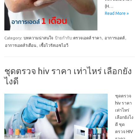
(H…
Read More »
Category:
บทความน่าสนใจ
ป้ายกำกับ:
ตรวจเอดส์ ราคา
,
อาการเอดส์
,
อาการเอดส์1เดือน
,
เชื้อไวรัสเอชไอวี
ชุดตรวจ hiv ราคา เท่าไหร่ เลือกยัง
ไงดี
ชุดตรวจ
hiv ราคา
เท่าไหร่
เลือกยังไง
ดี ชุด
ตรวจ HIV
ราคา…