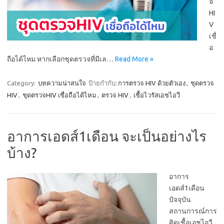
จ
HI
V
เชื่
อ
ถือได้ไหม หากเลือกชุดตรวจที่มีเล…
Read More »
Category:
บทความน่าสนใจ
ป้ายกำกับ:
การตรวจ HIV ด้วยตัวเอง
,
ชุดตรวจ
HIV
,
ชุดตรวจHIV เชื่อถือได้ไหม
,
ตรวจ HIV
,
เชื้อไวรัสเอชไอวี
อาการเอดส์1เดือน จะเป็นอย่างไร
บ้าง?
อาการ
เอดส์1เดือน
ปัจจุบัน
สถานการณ์การ
ติดเชื้อเอชไอวี