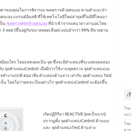
สายตาของคุณในการพิจารณาผลตรวจด้วยตนเอง ตามคำแนะนำ
นเอง แบรนด์อินสติ ที่ใช้เทคโนโลยีใหม่ล่าสุดที่ไม่มีที่ไหนมา
เป็น
ชุดตรวจHIVด้วยตนเอง
ที่นำเข้าจากแคนาดา ผ่านอย.ไทย
1-3 หยด (ขึ้นอยู่กับขนาดหยดเลือด) แม่นยำกว่า 99% มีขายตาม
หมือนใคร โดยแสดงผลเป็น จุด ซึ่งจะมีตำแหน่งที่จะแสดงผลสอง
ากับ จุดตำแหน่งControl เมื่อมีการใช้งานชุดตรวจ จุดตำแหน่งบน
รวจทำงานปกติ ต่อมาคือ ตำแหน่งด้านล่าง เท่ากับ จุดตำแหน่ง Test
านั้น โดยไม่ว่าผลจะเป็นอย่างไร จุดตำแหน่งControl จะต้องขึ้น
เร
โรค
เกิดปฏิกิริยา REACTIVE (ผลเป็นบวก)
แนว
ปรากฏทั้ง จุดตำแหน่งControl ด้านบน
โรคเ
และ จุดตำแหน่งTest ด้านล่าง
ควรร