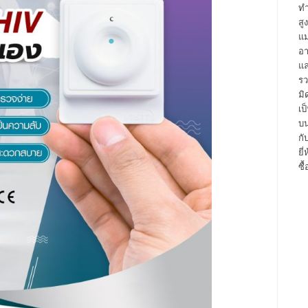
ทำ
สู
แม
อา
แล
รว
มิ
เป
บน
กั
ยี
ซื