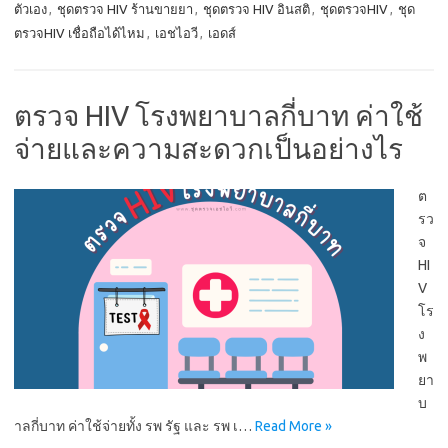
ตัวเอง
,
ชุดตรวจ HIV ร้านขายยา
,
ชุดตรวจ HIV อินสติ
,
ชุดตรวจHIV
,
ชุด
ตรวจHIV เชื่อถือได้ไหม
,
เอชไอวี
,
เอดส์
ตรวจ HIV โรงพยาบาลกี่บาท ค่าใช้
จ่ายและความสะดวกเป็นอย่างไร
ต
รว
จ
HI
V
โร
ง
พ
ยา
บ
าลกี่บาท ค่าใช้จ่ายทั้ง รพ รัฐ และ รพ เ…
Read More »