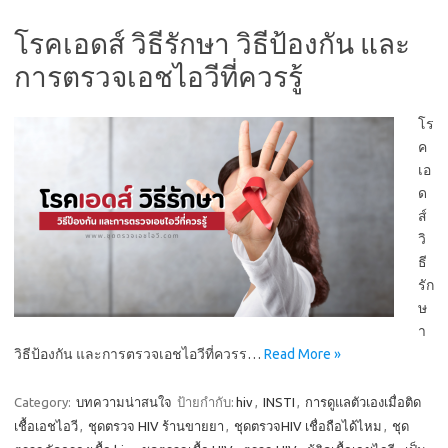
โรคเอดส์ วิธีรักษา วิธีป้องกัน และ
การตรวจเอชไอวีที่ควรรู้
โร
ค
เอ
ด
ส์
วิ
ธี
รัก
ษ
า
วิธีป้องกัน และการตรวจเอชไอวีที่ควรร…
Read More »
Category:
บทความน่าสนใจ
ป้ายกำกับ:
hiv
,
INSTI
,
การดูแลตัวเองเมื่อติด
เชื้อเอชไอวี
,
ชุดตรวจ HIV ร้านขายยา
,
ชุดตรวจHIV เชื่อถือได้ไหม
,
ชุด