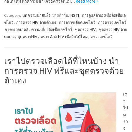
ถือได้ไหม ทำความเข้าใจวิธีตรวจที่แม่…
Read More »
Category:
บทความน่าสนใจ
ป้ายกำกับ:
INSTI
,
การดูแลตัวเองเมื่อติดเชื้อเอ
ชไอวี
,
การตรวจ HIV ด้วยตัวเอง
,
การตรวจเลือดเอชไอวี
,
การตรวจเอชไอวี
,
การตรวจเอดส์
,
ความเสี่ยงติดเชื้อเอชไอวี
,
ชุดตรวจ HIV
,
ชุดตรวจ HIV ด้วย
ตนเอง
,
ชุดตรวจHIV
,
ตรวจ Anti HIV เชื่อถือได้ไหม
,
ตรวจเอชไอวี
เราไปตรวจเลือดได้ที่ไหนบ้าง นำ
การตรวจ HIV ฟรีและชุดตรวจด้วย
ตัวเอง
เร
า
ไป
ต
รว
จ