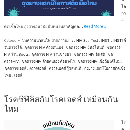
โอ
กา
ส
ติดเชื้อไหม ถุงยางอนามัยมีบทบาทสำคัญต่อ…
Read More »
Category:
บทความน่าสนใจ
ป้ายกำกับ:
hiv
,
HIV Self Test
,
INSTI
,
INSTI กี่
วันตรวจได้
,
ชุดตรวจ HIV ด้วยตนเอง
,
ชุดตรวจ HIV ยี่ห้อไหนดี
,
ชุดตรวจ
HIV ร้าน Boots
,
ชุดตรวจ HIV ร้านขายยา
,
ชุดตรวจ HIV อินสติ
,
ชุด
ตรวจHIV
,
ชุดตรวจHIV ด้วยตนเอง ดีอย่างไร
,
ชุดตรวจHIV เชื่อถือได้ไหม
,
ชุดตรวจเอดส์
,
ตรวจเอดส์
,
ตรวจเอดส์ รู้ผลทันที
,
ถุงยางแตกมีโอกาสติดเชื้อ
ไหม
,
เอดส์
โรคซิฟิลิสกับโรคเอดส์ เหมือนกัน
ไหม
โร
ค