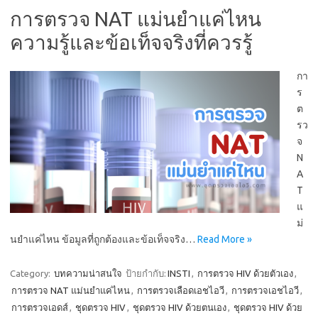
การตรวจ NAT แม่นยำแค่ไหน
ความรู้และข้อเท็จจริงที่ควรรู้
กา
ร
ต
รว
จ
N
A
T
แ
ม่
นยำแค่ไหน ข้อมูลที่ถูกต้องและข้อเท็จจริง…
Read More »
Category:
บทความน่าสนใจ
ป้ายกำกับ:
INSTI
,
การตรวจ HIV ด้วยตัวเอง
,
การตรวจ NAT แม่นยำแค่ไหน
,
การตรวจเลือดเอชไอวี
,
การตรวจเอชไอวี
,
การตรวจเอดส์
,
ชุดตรวจ HIV
,
ชุดตรวจ HIV ด้วยตนเอง
,
ชุดตรวจ HIV ด้วย