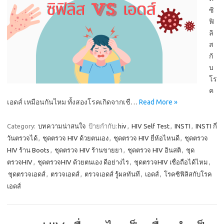
ซิ
ฟิ
ลิ
ส
กั
บ
โร
ค
เอดส์ เหมือนกันไหม ทั้งสองโรคเกิดจากเชื…
Read More »
Category:
บทความน่าสนใจ
ป้ายกำกับ:
hiv
,
HIV Self Test
,
INSTI
,
INSTI กี่
วันตรวจได้
,
ชุดตรวจ HIV ด้วยตนเอง
,
ชุดตรวจ HIV ยี่ห้อไหนดี
,
ชุดตรวจ
HIV ร้าน Boots
,
ชุดตรวจ HIV ร้านขายยา
,
ชุดตรวจ HIV อินสติ
,
ชุด
ตรวจHIV
,
ชุดตรวจHIV ด้วยตนเอง ดีอย่างไร
,
ชุดตรวจHIV เชื่อถือได้ไหม
,
ชุดตรวจเอดส์
,
ตรวจเอดส์
,
ตรวจเอดส์ รู้ผลทันที
,
เอดส์
,
โรคซิฟิลิสกับโรค
เอดส์