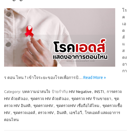
โร
ค
เอ
ด
ส์
แ
ส
ดง
อา
กา
ร ตอน ไหน ? เข้าใจระยะของโรคเพื่อการป้…
Read More »
Category:
บทความน่าสนใจ
ป้ายกำกับ:
HIV Negative
,
INSTI
,
การตรวจ
HIV ด้วยตัวเอง
,
ชุดตรวจ HIV ด้วยตัวเอง
,
ชุดตรวจ HIV ร้านขายยา
,
ชุด
ตรวจ HIV อินสติ
,
ชุดตรวจHIV
,
ชุดตรวจHIV เชื่อถือได้ไหม
,
ชุดตรวจเชื้อ
HIV
,
ชุดตรวจเอดส์
,
ตรวจ HIV
,
อินสติ
,
เอชไอวี
,
โรคเอดส์ แสดงอาการ
ตอนไหน