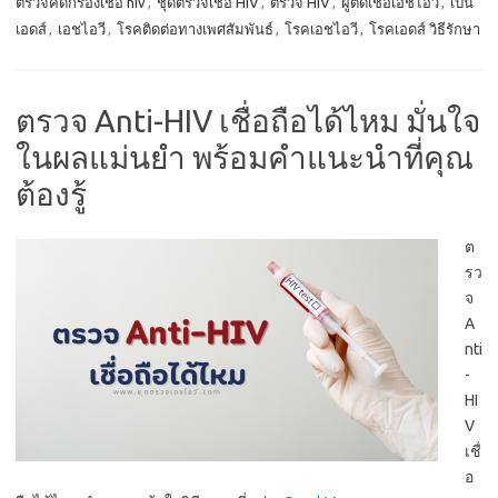
ตรวจคัดกรองเชื้อ hiv
,
ชุดตรวจเชื้อ HIV
,
ตรวจ HIV
,
ผู้ติดเชื้อเอชไอวี
,
เป็น
เอดส์
,
เอชไอวี
,
โรคติดต่อทางเพศสัมพันธ์
,
โรคเอชไอวี
,
โรคเอดส์ วิธีรักษา
ตรวจ Anti-HIV เชื่อถือได้ไหม มั่นใจ
ในผลแม่นยำ พร้อมคำแนะนำที่คุณ
ต้องรู้
ต
รว
จ
A
nti
-
HI
V
เชื่
อ