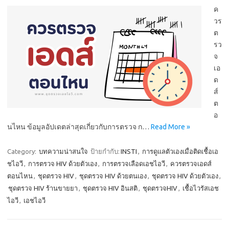
ค
วร
ต
รว
จ
เอ
ด
ส์
ต
อ
นไหน ข้อมูลอัปเดตล่าสุดเกี่ยวกับการตรวจ ก…
Read More »
Category:
บทความน่าสนใจ
ป้ายกำกับ:
INSTI
,
การดูแลตัวเองเมื่อติดเชื้อเอ
ชไอวี
,
การตรวจ HIV ด้วยตัวเอง
,
การตรวจเลือดเอชไอวี
,
ควรตรวจเอดส์
ตอนไหน
,
ชุดตรวจ HIV
,
ชุดตรวจ HIV ด้วยตนเอง
,
ชุดตรวจ HIV ด้วยตัวเอง
,
ชุดตรวจ HIV ร้านขายยา
,
ชุดตรวจ HIV อินสติ
,
ชุดตรวจHIV
,
เชื้อไวรัสเอช
ไอวี
,
เอชไอวี