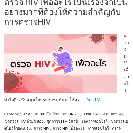
ตรวจ HIV เพื่ออะไร เป็นเรื่องจำเป็น
อย่างมากที่ต้องให้ความสำคัญกับ
การตรวจHIV
ต
รว
จ
HI
V
เพื่
ออ
ะไ
ร
ทำไมถึงสนับสนุนให้ประชาชนหันมาให้ควา…
Read More »
Category:
บทความน่าสนใจ
ป้ายกำกับ:
INSTI
,
การตรวจ HIV ด้วยตัวเอง
,
ชุดตรวจ HIV ด้วยตัวเอง
,
ชุดตรวจ HIV อินสติ
,
ชุดตรวจเอชไอวี
,
ชุดตรวจเอ
ชไอวีด้วยตนเอง
,
ตรวจ HIV
,
ตรวจ HIV เพื่ออะไร
,
ตรวจเอชไอวี
,
ตรวจ