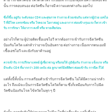
นั้น การตอบสนอง ต่อวัคซีน ก็อาจมี ความแตกต่างกัน ออกไป
ซึ่งก็ขึ้น อยู่กับ ระดับของ CD4 และสุขภาพ ร่างกาย ด้วยเช่นกัน แต่หากผู้ป่วย เอชไอ
วี ที่มีโรค แทรกซ้อน หรือ โรคฉวย โอกาสอยู่ และอาการ ค่อนข้างรุนแรง ก็ควร เข้า
รับ การรักษา ให้อาการ คงที่ หรือ หายเสียก่อน
อย่างไรก็ตาม ผู้ป่วยติดเชื้อเอชไอวี หากต้องการเข้ารับการฉีดวัคซีน
ป้องกันโควิด แต่กลัวว่าอาจเป็นอันตราย ต่อร่างกาย เนื่องจากตนเองมี
เชื้อเอชไอวี และยังรับยาต้านอยู่
ควรเข้ารับ การปรึกษาแพทย์ ผู้เชี่ยวชาญ หรือรอให้ ภูมิคุ้มกัน ร่างกาย แข็งแรง หรือ
มีระดับ CD4 ที่มากกว่า 200 cells ต่อ ลูกบาศก์มิลลิลิตร ค่อยเข้ารับ การฉีด ก็ได้
แต่ทั้งนี้ทั้งนั้น การเตรียมตัวเข้ารับการฉีดวัคซีน ไม่ได้มีความน่ากลัว
อะไร ถึงแม้จะเป็นการฉีดวัคซีนโควิดก็ตาม ซึ่งก็เหมือนกับการไปฉีด
วัคซีนป้องกันโรค ไข้หวัดในทุก ๆ ปี
ดังนั้น ควรทำตัวให้ผ่อนคลาย ไม่มีอะไรที่น่าตื่นเต้น แต่ก็เชื่อว่า