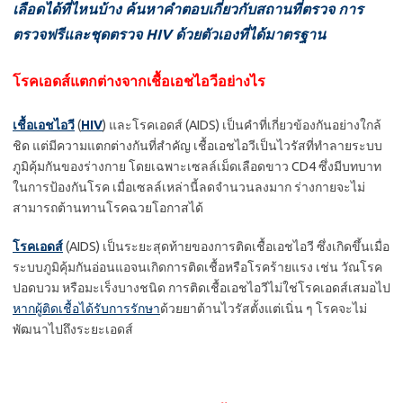
เลือดได้ที่ไหนบ้าง ค้นหาคำตอบเกี่ยวกับสถานที่ตรวจ การ
ตรวจฟรีและชุดตรวจ HIV ด้วยตัวเองที่ได้มาตรฐาน
โรคเอดส์แตกต่างจากเชื้อเอชไอวีอย่างไร
เชื้อเอชไอวี
(
HIV
) และโรคเอดส์ (AIDS) เป็นคำที่เกี่ยวข้องกันอย่างใกล้
ชิด แต่มีความแตกต่างกันที่สำคัญ เชื้อเอชไอวีเป็นไวรัสที่ทำลายระบบ
ภูมิคุ้มกันของร่างกาย โดยเฉพาะเซลล์เม็ดเลือดขาว CD4 ซึ่งมีบทบาท
ในการป้องกันโรค เมื่อเซลล์เหล่านี้ลดจำนวนลงมาก ร่างกายจะไม่
สามารถต้านทานโรคฉวยโอกาสได้
โรคเอดส์
(AIDS) เป็นระยะสุดท้ายของการติดเชื้อเอชไอวี ซึ่งเกิดขึ้นเมื่อ
ระบบภูมิคุ้มกันอ่อนแอจนเกิดการติดเชื้อหรือโรคร้ายแรง เช่น วัณโรค
ปอดบวม หรือมะเร็งบางชนิด การติดเชื้อเอชไอวีไม่ใช่โรคเอดส์เสมอไป
หากผู้ติดเชื้อได้รับการรักษา
ด้วยยาต้านไวรัสตั้งแต่เนิ่น ๆ โรคจะไม่
พัฒนาไปถึงระยะเอดส์