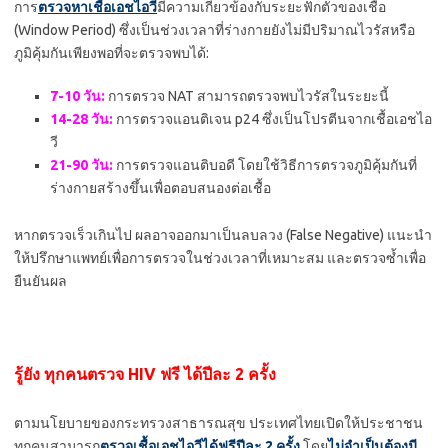
การ
ตรวจหาเชื้อเอชไอวี
มีความเกี่ยวข้องกับระยะฟักตัวของเชื้อ
(Window Period) ซึ่งเป็นช่วงเวลาที่ร่างกายยังไม่มีปริมาณไวรัสหรือ
ภูมิคุ้มกันเพียงพอที่จะตรวจพบได้:
7-10 วัน:
การตรวจ NAT สามารถตรวจพบไวรัสในระยะนี้
14-28 วัน:
การตรวจแอนติเจน p24 ซึ่งเป็นโปรตีนจากเชื้อเอชไอ
วี
21-90 วัน:
การตรวจแอนติบอดี โดยใช้วิธีการตรวจภูมิคุ้มกันที่
ร่างกายสร้างขึ้นเพื่อตอบสนองต่อเชื้อ
หากตรวจเร็วเกินไป ผลอาจออกมาเป็นลบลวง (False Negative) แนะนำ
ให้ปรึกษาแพทย์เพื่อการตรวจในช่วงเวลาที่เหมาะสม และตรวจซ้ำเพื่อ
ยืนยันผล
รู้ยัง ทุกคนตรวจ HIV ฟรี ได้ปีละ 2 ครั้ง
ตามนโยบายของกระทรวงสาธารณสุข ประเทศไทยเปิดให้ประชาชน
ทุกคนสามารถ
ตรวจเชื้อเอชไอวีได้ฟรีปีละ 2 ครั้ง
โดย
ไม่จำเป็นต้องมี