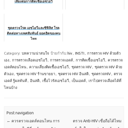
เสี่ยงต่อการติดเชื้อเอชไอวี
ชุดตรวจโรค เอชไอวีและซิฟิลิส โรค
ติดต่อทางเพศสัมพันธ์ ยอดฮิตของคน
ไทย
Category:
บทความน่าสนใจ
ป้ายกำกับ:
hiv
,
INSTI
,
การตรวจ HIV ด้วยตัว
เอง
,
การตรวจเลือดเอชไอวี
,
การตรวจเอดส์
,
การติดเชื้อเอชไอวี
,
ควรตรวจ
เอดส์ตอนไหน
,
ความเสี่ยงติดเชื้อเอชไอวี
,
ชุดตรวจ HIV
,
ชุดตรวจ HIV ด้วย
ตัวเอง
,
ชุดตรวจ HIV ร้านขายยา
,
ชุดตรวจ HIV อินสติ
,
ชุดตรวจHIV
,
ตรวจ
เอดส์ รู้ผลทันที
,
อินสติ
,
เชื้อไวรัสเอชไอวี
,
เป็นเอดส์
,
เราไปตรวจเลือดได้ที่
ไหนบ้าง
Post navigation
←
ควรตรวจเอดส์ตอนไหน การ
ตรวจ Anti-HIV เชื่อถือได้ไหม