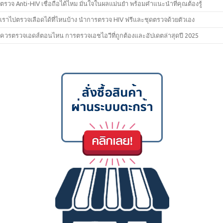
ตรวจ Anti-HIV เชื่อถือได้ไหม มั่นใจในผลแม่นยำ พร้อมคำแนะนำที่คุณต้องรู้
เราไปตรวจเลือดได้ที่ไหนบ้าง นำการตรวจ HIV ฟรีและชุดตรวจด้วยตัวเอง
ควรตรวจเอดส์ตอนไหน การตรวจเอชไอวีที่ถูกต้องและอัปเดตล่าสุดปี 2025