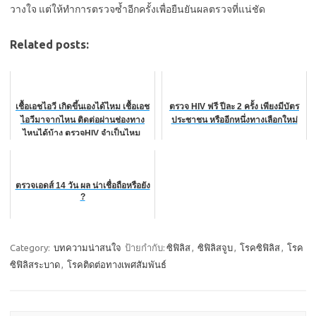
วางใจ แต่ให้ทำการตรวจซ้ำอีกครั้งเพื่อยืนยันผลตรวจที่แน่ชัด
Related posts:
เชื้อเอชไอวี เกิดขึ้นเองได้ไหม เชื้อเอช
ตรวจ HIV ฟรี ปีละ 2 ครั้ง เพียงมีบัตร
ไอวีมาจากไหน ติดต่อผ่านช่องทาง
ประชาชน หรืออีกหนึ่งทางเลือกใหม่
ไหนได้บ้าง ตรวจHIV จำเป็นไหม
ตรวจเอดส์ 14 วัน ผล น่าเชื่อถือหรือยัง
?
Category:
บทความน่าสนใจ
ป้ายกำกับ:
ซิฟิลิส
,
ซิฟิลิสจูบ
,
โรคซิฟิลิส
,
โรค
ซิฟิลิสระบาด
,
โรคติดต่อทางเพศสัมพันธ์