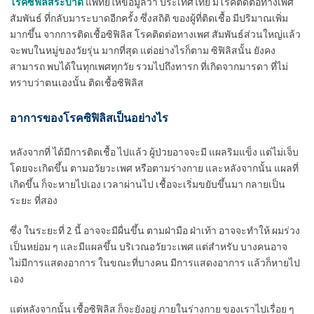
โรคซิฟิลิสระบาด
แพทย์ให้ข้อมูลว่า ประเทศไทย มีโรคติดต่อทางเพศ
สัมพันธ์ ที่กลับมาระบาดอีกครั้ง ซึ่งสถิติ ของผู้ที่ติดเชื้อ มีปริมาณเพิ่ม
มากขึ้น จากการติดเชื้อซิฟิลิส โรคติดต่อทางเพศ สัมพันธ์ส่วนใหญ่แล้ว
จะพบในหมู่ของวัยรุ่น มากที่สุด แต่อย่างไรก็ตาม ซิฟิลิสนั้น ยังคง
สามารถ พบได้ในทุกเพศทุกวัย รวมไปถึงทารก ที่เกิดจากมารดา ที่ไม่
ทราบว่าตนเองนั้น ติดเชื้อซิฟิลิส
อาการของโรคซิฟิลิสเป็นอย่างไร
หลังจากที่ ได้มีการติดเชื้อ ไปแล้ว ผู้ป่วยอาจจะมี แผลริมแข็ง แต่ไม่เจ็บ
โดยจะเกิดขึ้น ตามอวัยวะเพศ หรือตามร่างกาย และหลังจากนั้น แผลที่
เกิดขึ้น ก็จะหายไปเอง เวลาผ่านไป เชื้อจะเริ่มขยับขึ้นมา กลายเป็น
ระยะ ที่สอง
ซึ่ง ในระยะที่ 2 นี้ อาจจะมีผื่นขึ้น ตามฝ่ามือ ฝ่าเท้า อาจจะทำให้ ผมร่วง
เป็นหย่อม ๆ และมีแผลขึ้น บริเวณอวัยวะเพศ แต่สำหรับ บางคนอาจ
ไม่มีการแสดงอาการ ในขณะที่บางคน มีการแสดงอาการ แล้วก็หายไป
เอง
แต่หลังจากนั้น เชื้อซิฟิลิส ก็จะยังอยู่ ภายในร่างกาย ของเราไปเรื่อย ๆ