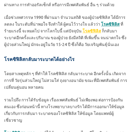
ผ่านทาง การทำออรัลเซ็กส์ หรือการมีเพศสัมพันธ์ อื่น ๆ ร่วมด้วย
เมื่อช่วงทศวรรษ 1990 ที่ผ่านมา จำนวนสถิติ ของผู้ป่วยซิฟิลิส ได้มีการ
ลดลง ในระดับที่น่าพอใจ จึงทำให้ ผู้คนไว้วางใจ แล้วว่า
โรคซิฟิลิส
ที่
ร้ายแรงนี้ จะหมดไป จากโลกใบนี้ แต่ปัจจุบัน
โรคซิฟิลิส
ก็กลับมา
ระบาดอีกครั้งและปริมาณ ของผู้ป่วย ยังมีสถิติ ที่เพิ่มขึ้น จนน่าตกใจ ซึ่ง
ผู้ป่วยส่วนใหญ่ มักจะอยู่ในวัย 15-24 ปี ซึ่งก็คือ วัยเจริญพันธุ์นั่นเอง
โรคซิฟิลิสกลับมาระบาดได้อย่างไร
โดยสาเหตุหลัก ๆ ที่ทำให้ โรคซิฟิลิส กลับมาระบาด อีกครั้งนั้น เกิดจาก
การที่ วัยรุ่นส่วนใหญ่ ไม่สวมใส่ ถุงยางอนามัย ขณะที่มีเพศสัมพันธ์ การ
เปลี่ยนคู่นอน หลายคน
รวมไปถึง การได้รับข้อมูล เรื่องเพศสัมพันธ์ ไม่เพียงพอ ต่อการป้องกัน
ตนเอง ซึ่งก่อนหน้านี้ ทางโรงพยาบาลบางรัก ได้มีการออกมาให้ข้อมูล
เกี่ยวกับการกลับมา ระบาดของโรคซิฟิลิส ให้ข้อมูล โดยแพทย์ผู้
เชี่ยวชาญ