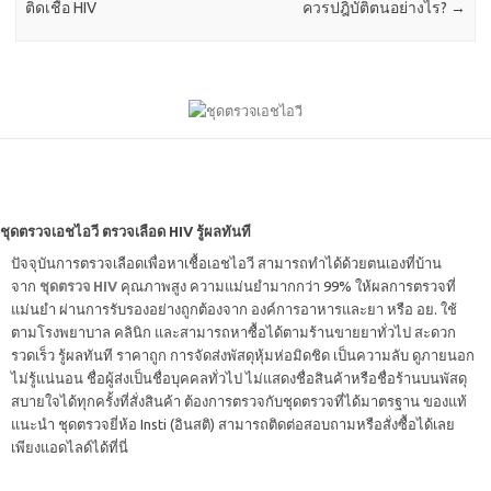
ติดเชื้อ HIV
ควรปฎิบัติตนอย่างไร?
→
ชุดตรวจเอชไอวี ตรวจเลือด HIV รู้ผลทันที
ปัจจุบันการตรวจเลือดเพื่อหาเชื้อเอชไอวี สามารถทำได้ด้วยตนเองที่บ้าน
จาก
ชุดตรวจ HIV
คุณภาพสูง ความแม่นยำมากกว่า 99% ให้ผลการตรวจที่
แม่นยำ ผ่านการรับรองอย่างถูกต้องจาก องค์การอาหารและยา หรือ อย. ใช้
ตามโรงพยาบาล คลินิก และสามารถหาซื้อได้ตามร้านขายยาทั่วไป สะดวก
รวดเร็ว รู้ผลทันที ราคาถูก การจัดส่งพัสดุหุ้มห่อมิดชิด เป็นความลับ ดูภายนอก
ไม่รู้แน่นอน ชื่อผู้ส่งเป็นชื่อบุคคลทั่วไป ไม่แสดงชื่อสินค้าหรือชื่อร้านบนพัสดุ
สบายใจได้ทุกครั้งที่สั่งสินค้า ต้องการตรวจกับชุดตรวจที่ได้มาตรฐาน ของแท้
แนะนำ ชุดตรวจยี่ห้อ Insti (อินสติ) สามารถติดต่อสอบถามหรือสั่งซื้อได้เลย
เพียงแอดไลด์ได้ที่นี่