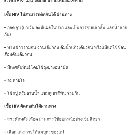
5. เชื้อ HIV ไม่ได้ติดต่อกันง่ายเหมือนไข้หวัด
เชื้อ HIV ไม่สามารถติดกันได้ ผ่านทาง
– กอด จูบ (ยกเว้น จะมีแผลในปาก และเป็นการจูบแลกลิ้น แลกน้ำลาย
กัน)
– ทานข้าวร่วมกัน จานเดียวกัน ดื่มน้ำแก้วเดียวกัน หรือแม้แต่ใช้ช้อน
ส้อมคันเดียวกัน
– มีเพศสัมพันธ์โดยใช้ถุงยางอนามัย
– ลมหายใจ
– ใช้สบู่ ครีมอาบน้ำ แชมพู ยาสีฟัน ร่วมกัน
เชื้อ HIV ติดต่อกันได้ผ่านทาง
– สารคัดหลั่ง เลือด ผ่านการใช้อุปกรณ์อย่างเข็มฉีดยา
– เลือด และการให้นมบุตรของแม่