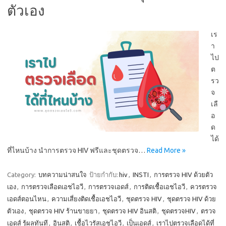
ตัวเอง
เร
า
ไป
ต
รว
จ
เลื
อ
ด
ได้
ที่ไหนบ้าง นำการตรวจ HIV ฟรีและชุดตรวจ…
Read More »
Category:
บทความน่าสนใจ
ป้ายกำกับ:
hiv
,
INSTI
,
การตรวจ HIV ด้วยตัว
เอง
,
การตรวจเลือดเอชไอวี
,
การตรวจเอดส์
,
การติดเชื้อเอชไอวี
,
ควรตรวจ
เอดส์ตอนไหน
,
ความเสี่ยงติดเชื้อเอชไอวี
,
ชุดตรวจ HIV
,
ชุดตรวจ HIV ด้วย
ตัวเอง
,
ชุดตรวจ HIV ร้านขายยา
,
ชุดตรวจ HIV อินสติ
,
ชุดตรวจHIV
,
ตรวจ
เอดส์ รู้ผลทันที
,
อินสติ
,
เชื้อไวรัสเอชไอวี
,
เป็นเอดส์
,
เราไปตรวจเลือดได้ที่