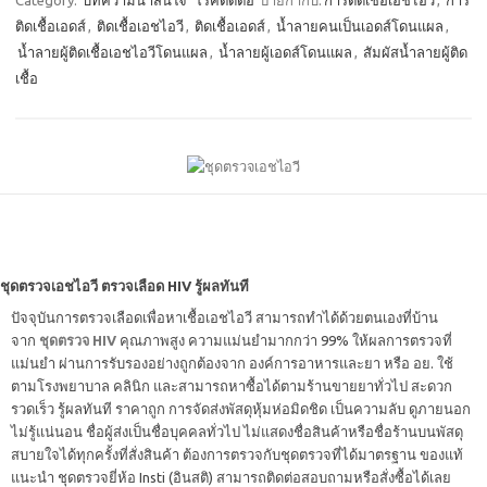
Category:
บทความน่าสนใจ
โรคติดต่อ
ป้ายกำกับ:
การติดเชื้อเอชไอวี
,
การ
ติดเชื้อเอดส์
,
ติดเชื้อเอชไอวี
,
ติดเชื้อเอดส์
,
น้ำลายคนเป็นเอดส์โดนแผล
,
น้ำลายผู้ติดเชื้อเอชไอวีโดนแผล
,
น้ำลายผู้เอดส์โดนแผล
,
สัมผัสน้ำลายผู้ติด
เชื้อ
ชุดตรวจเอชไอวี ตรวจเลือด HIV รู้ผลทันที
ปัจจุบันการตรวจเลือดเพื่อหาเชื้อเอชไอวี สามารถทำได้ด้วยตนเองที่บ้าน
จาก
ชุดตรวจ HIV
คุณภาพสูง ความแม่นยำมากกว่า 99% ให้ผลการตรวจที่
แม่นยำ ผ่านการรับรองอย่างถูกต้องจาก องค์การอาหารและยา หรือ อย. ใช้
ตามโรงพยาบาล คลินิก และสามารถหาซื้อได้ตามร้านขายยาทั่วไป สะดวก
รวดเร็ว รู้ผลทันที ราคาถูก การจัดส่งพัสดุหุ้มห่อมิดชิด เป็นความลับ ดูภายนอก
ไม่รู้แน่นอน ชื่อผู้ส่งเป็นชื่อบุคคลทั่วไป ไม่แสดงชื่อสินค้าหรือชื่อร้านบนพัสดุ
สบายใจได้ทุกครั้งที่สั่งสินค้า ต้องการตรวจกับชุดตรวจที่ได้มาตรฐาน ของแท้
แนะนำ ชุดตรวจยี่ห้อ Insti (อินสติ) สามารถติดต่อสอบถามหรือสั่งซื้อได้เลย