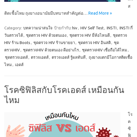
ส
ติดเชื้อไหม ถุงยางอนามัยมีบทบาทสำคัญต่อ…
Read More »
Category:
บทความน่าสนใจ
ป้ายกำกับ:
hiv
,
HIV Self Test
,
INSTI
,
INSTI กี่
วันตรวจได้
,
ชุดตรวจ HIV ด้วยตนเอง
,
ชุดตรวจ HIV ยี่ห้อไหนดี
,
ชุดตรวจ
HIV ร้าน Boots
,
ชุดตรวจ HIV ร้านขายยา
,
ชุดตรวจ HIV อินสติ
,
ชุด
ตรวจHIV
,
ชุดตรวจHIV ด้วยตนเอง ดีอย่างไร
,
ชุดตรวจHIV เชื่อถือได้ไหม
,
ชุดตรวจเอดส์
,
ตรวจเอดส์
,
ตรวจเอดส์ รู้ผลทันที
,
ถุงยางแตกมีโอกาสติดเชื้อ
ไหม
,
เอดส์
โรคซิฟิลิสกับโรคเอดส์ เหมือนกัน
ไหม
โร
ค
ซิ
ฟิ