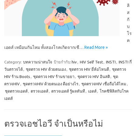
ลิ
ส
กั
บ
โร
ค
เอดส์ เหมือนกันไหม ทั้งสองโรคเกิดจากเชื…
Read More »
Category:
บทความน่าสนใจ
ป้ายกำกับ:
hiv
,
HIV Self Test
,
INSTI
,
INSTI กี่
วันตรวจได้
,
ชุดตรวจ HIV ด้วยตนเอง
,
ชุดตรวจ HIV ยี่ห้อไหนดี
,
ชุดตรวจ
HIV ร้าน Boots
,
ชุดตรวจ HIV ร้านขายยา
,
ชุดตรวจ HIV อินสติ
,
ชุด
ตรวจHIV
,
ชุดตรวจHIV ด้วยตนเอง ดีอย่างไร
,
ชุดตรวจHIV เชื่อถือได้ไหม
,
ชุดตรวจเอดส์
,
ตรวจเอดส์
,
ตรวจเอดส์ รู้ผลทันที
,
เอดส์
,
โรคซิฟิลิสกับโรค
เอดส์
ตรวจเอชไอวี จำเป็นหรือไม่