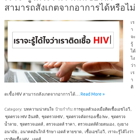
สามารถสังเกตจากอาการได้หรือไม่
เร
า
จะ
รู้
ได้
ไง
ว่า
เร
า
ติ
ดเชื้อ HIV สามารถสังเกตจากอาการได้…
Read More »
Category:
บทความน่าสนใจ
ป้ายกำกับ:
การดูแลตัวเองเมื่อติดเชื้อเอชไอวี
,
ชุดตรวจ HIV อินสติ
,
ชุดตรวจHIV
,
ชุดตรวจคัดกรองเชื้อ hiv
,
ชุดตรวจ
น้ำลาย
,
ชุดตรวจเอดส์
,
ตรวจเอดส์ ราคา
,
ตรวจเอดส์ด้วยตนเอง
,
ถุงยาง
อนามัย
,
อนาคตอันใกล้ รักษา เอดส์ หายขาด
,
เชื้อเอชไอวี
,
เราจะรู้ได้ไงว่า
เราติดเชื้อ HIV
,
เอดส์