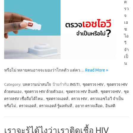
ต
รว
จ
เอ
ช
ไอ
วี
จำ
เป็
น
หรือไม่ หลายคนอาจจะมองว่าไกลตัว แต่คว…
Read More »
Category:
บทความน่าสนใจ
ป้ายกำกับ:
INSTI
,
ชุดตรวจ HIV
,
ชุดตรวจ HIV
ด้วยตนเอง
,
ชุดตรวจ HIV ด้วยตัวเอง
,
ชุดตรวจ HIV อินสติ
,
ชุดตรวจHIV
,
ชุด
ตรวจHIV เชื่อถือได้ไหม
,
ชุดตรวจเอดส์
,
ตรวจ HIV
,
ตรวจเอชไอวี จำเป็น
หรือไม่
,
ตรวจเอดส์
,
ตรวจเอดส์ รู้ผลทันที
,
อยาก ตรวจเลือด
,
อินสติ
เราจะรู้ได้ไงว่าเราติดเชื้อ HIV