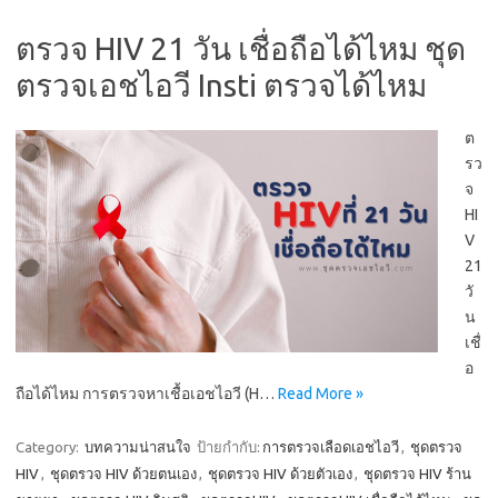
ตรวจ HIV 21 วัน เชื่อถือได้ไหม ชุด
ตรวจเอชไอวี Insti ตรวจได้ไหม
ต
รว
จ
HI
V
21
วั
น
เชื่
อ
ถือได้ไหม การตรวจหาเชื้อเอชไอวี (H…
Read More »
Category:
บทความน่าสนใจ
ป้ายกำกับ:
การตรวจเลือดเอชไอวี
,
ชุดตรวจ
HIV
,
ชุดตรวจ HIV ด้วยตนเอง
,
ชุดตรวจ HIV ด้วยตัวเอง
,
ชุดตรวจ HIV ร้าน