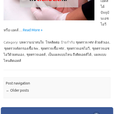
เอดส์
ได้
ปัจจุบั
นเอช
ไอวี
หรือ เอดส์…
Read More »
Category:
บทความน่าสนใจ
โรคติดต่อ
ป้ายกำกับ:
ชุดตรวจ HIV ด้วยตัวเอง
,
ชุดตรวจคัดกรองเชื้อ hiv
,
ชุดตรวจเชื้อ HIV
,
ชุดตรวจเอชไอวี
,
ชุดตรวจเอช
ไอวีด้วยตนเอง
,
ชุดตรวจเอดส์
,
เป็นแผลแบบไหน ถึงติดเอดส์ได้
,
แผลแบบ
ไหนติดเอดส์
Post navigation
←
Older posts