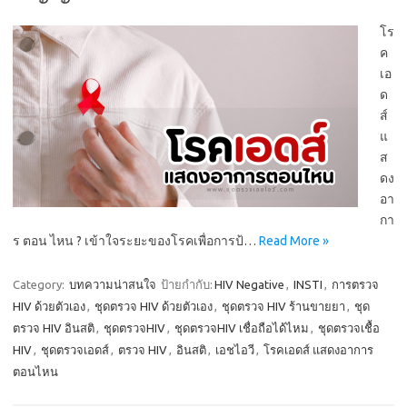
โร
ค
เอ
ด
ส์
แ
ส
ดง
อา
กา
ร ตอน ไหน ? เข้าใจระยะของโรคเพื่อการป้…
Read More »
Category:
บทความน่าสนใจ
ป้ายกำกับ:
HIV Negative
,
INSTI
,
การตรวจ
HIV ด้วยตัวเอง
,
ชุดตรวจ HIV ด้วยตัวเอง
,
ชุดตรวจ HIV ร้านขายยา
,
ชุด
ตรวจ HIV อินสติ
,
ชุดตรวจHIV
,
ชุดตรวจHIV เชื่อถือได้ไหม
,
ชุดตรวจเชื้อ
HIV
,
ชุดตรวจเอดส์
,
ตรวจ HIV
,
อินสติ
,
เอชไอวี
,
โรคเอดส์ แสดงอาการ
ตอนไหน