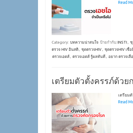
Read Mo
Category:
บทความน่าสนใจ
ป้ายกำกับ:
INSTI
,
ช
ตรวจ HIV อินสติ
,
ชุดตรวจHIV
,
ชุดตรวจHIV เชื่อ
ตรวจเอดส์
,
ตรวจเอดส์ รู้ผลทันที
,
อยาก ตรวจเลื
เตรียมตัวตั้งครรภ์ด้
เตรียมต
Read Mo