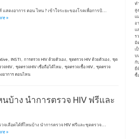
ทำ
สู
์ แสดงอาการ ตอน ไหน ? เข้าใจระยะของโรคเพื่อการป้…
แม
re »
อา
แล
รว
มิ
เป
บน
tive
,
INSTI
,
การตรวจ HIV ด้วยตัวเอง
,
ชุดตรวจ HIV ด้วยตัวเอง
,
ชุด
กั
รวจHIV
,
ชุดตรวจHIV เชื่อถือได้ไหม
,
ชุดตรวจเชื้อ HIV
,
ชุดตรวจ
ยี
สดงอาการ ตอนไหน
ซื
ไหนบ้าง นำการตรวจ HIV ฟรีและ
วจเลือดได้ที่ไหนบ้าง นำการตรวจ HIV ฟรีและชุดตรวจ…
re »