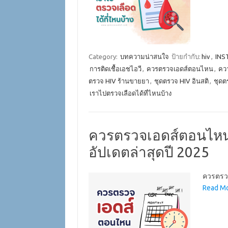
Category:
บทความน่าสนใจ
ป้ายกำกับ:
hiv
,
INS
การติดเชื้อเอชไอวี
,
ควรตรวจเอดส์ตอนไหน
,
ควา
ตรวจ HIV ร้านขายยา
,
ชุดตรวจ HIV อินสติ
,
ชุดต
เราไปตรวจเลือดได้ที่ไหนบ้าง
ควรตรวจเอดส์ตอนไหน 
อัปเดตล่าสุดปี 2025
ควรตรวจ
Read Mo