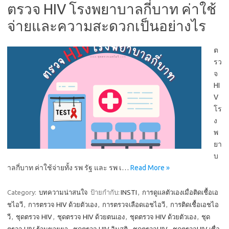
ตรวจ HIV โรงพยาบาลกี่บาท ค่าใช้
จ่ายและความสะดวกเป็นอย่างไร
ต
รว
จ
HI
V
โร
ง
พ
ยา
บ
าลกี่บาท ค่าใช้จ่ายทั้ง รพ รัฐ และ รพ เ…
Read More »
Category:
บทความน่าสนใจ
ป้ายกำกับ:
INSTI
,
การดูแลตัวเองเมื่อติดเชื้อเอ
ชไอวี
,
การตรวจ HIV ด้วยตัวเอง
,
การตรวจเลือดเอชไอวี
,
การติดเชื้อเอชไอ
วี
,
ชุดตรวจ HIV
,
ชุดตรวจ HIV ด้วยตนเอง
,
ชุดตรวจ HIV ด้วยตัวเอง
,
ชุด