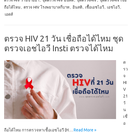
ตรวจ HIV ร้านขายยา
,
ชุดตรวจ HIV อินสติ
,
ชุดตรวจHIV
,
ชุดตรวจHIV เชื่อ
ถือได้ไหม
,
ตรวจ HIV โรงพยาบาลกี่บาท
,
อินสติ
,
เชื้อเอชไอวี
,
เอชไอวี
,
เอดส์
ตรวจ HIV 21 วัน เชื่อถือได้ไหม ชุด
ตรวจเอชไอวี Insti ตรวจได้ไหม
ต
รว
จ
HI
V
21
วั
น
เชื่
อ
ถือได้ไหม การตรวจหาเชื้อเอชไอวี (H…
Read More »