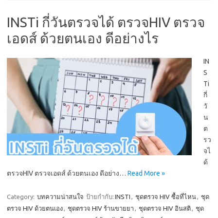
INSTi กี่วันตรวจได้ ตรวจHIV ตรวจ
เอดส์ ด้วยตนเอง ดีอย่างไร
IN
S
Ti
กี่
วั
น
ต
รว
จไ
ด้
ตรวจHIV ตรวจเอดส์ ด้วยตนเอง ดีอย่าง…
Read More »
Category:
บทความน่าสนใจ
ป้ายกำกับ:
INSTI
,
ชุดตรวจ HIV ซื้อที่ไหน
,
ชุด
ตรวจ HIV ด้วยตนเอง
,
ชุดตรวจ HIV ร้านขายยา
,
ชุดตรวจ HIV อินสติ
,
ชุด