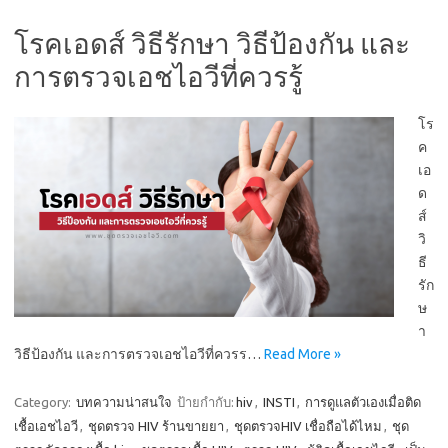
โรคเอดส์ วิธีรักษา วิธีป้องกัน และ
การตรวจเอชไอวีที่ควรรู้
โร
ค
เอ
ด
ส์
วิ
ธี
รัก
ษ
า
วิธีป้องกัน และการตรวจเอชไอวีที่ควรร…
Read More »
Category:
บทความน่าสนใจ
ป้ายกำกับ:
hiv
,
INSTI
,
การดูแลตัวเองเมื่อติด
เชื้อเอชไอวี
,
ชุดตรวจ HIV ร้านขายยา
,
ชุดตรวจHIV เชื่อถือได้ไหม
,
ชุด