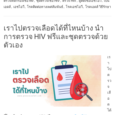
ตรวจคัดกรองเชื้อ hiv
,
ชุดตรวจเชื้อ HIV
,
ตรวจ HIV
,
ผู้ติดเชื้อเอชไอวี
,
เป็น
เอดส์
,
เอชไอวี
,
โรคติดต่อทางเพศสัมพันธ์
,
โรคเอชไอวี
,
โรคเอดส์ วิธีรักษา
เราไปตรวจเลือดได้ที่ไหนบ้าง นำ
การตรวจ HIV ฟรีและชุดตรวจด้วย
ตัวเอง
เร
า
ไป
ต
รว
จ
เลื
อ
ด
ได้