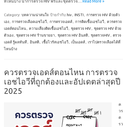
ที่ไหนบ้าง นำการตรวจ HIV ฟรีและชุดตรวจ…
Read More »
Category:
บทความน่าสนใจ
ป้ายกำกับ:
hiv
,
INSTI
,
การตรวจ HIV ด้วยตัว
เอง
,
การตรวจเลือดเอชไอวี
,
การตรวจเอดส์
,
การติดเชื้อเอชไอวี
,
ควรตรวจ
เอดส์ตอนไหน
,
ความเสี่ยงติดเชื้อเอชไอวี
,
ชุดตรวจ HIV
,
ชุดตรวจ HIV ด้วย
ตัวเอง
,
ชุดตรวจ HIV ร้านขายยา
,
ชุดตรวจ HIV อินสติ
,
ชุดตรวจHIV
,
ตรวจ
เอดส์ รู้ผลทันที
,
อินสติ
,
เชื้อไวรัสเอชไอวี
,
เป็นเอดส์
,
เราไปตรวจเลือดได้ที่
ไหนบ้าง
ควรตรวจเอดส์ตอนไหน การตรวจ
เอชไอวีที่ถูกต้องและอัปเดตล่าสุดปี
2025
ค
วร
ต
รว