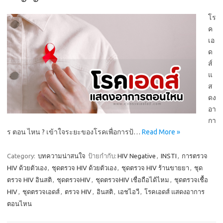
โร
ค
เอ
ด
ส์
แ
ส
ดง
อา
กา
ร ตอน ไหน ? เข้าใจระยะของโรคเพื่อการป้…
Read More »
Category:
บทความน่าสนใจ
ป้ายกำกับ:
HIV Negative
,
INSTI
,
การตรวจ
HIV ด้วยตัวเอง
,
ชุดตรวจ HIV ด้วยตัวเอง
,
ชุดตรวจ HIV ร้านขายยา
,
ชุด
ตรวจ HIV อินสติ
,
ชุดตรวจHIV
,
ชุดตรวจHIV เชื่อถือได้ไหม
,
ชุดตรวจเชื้อ
HIV
,
ชุดตรวจเอดส์
,
ตรวจ HIV
,
อินสติ
,
เอชไอวี
,
โรคเอดส์ แสดงอาการ
ตอนไหน