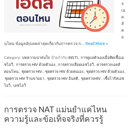
จ
เอ
ด
ส์
ต
อ
นไหน ข้อมูลอัปเดตล่าสุดเกี่ยวกับการตรวจ ก…
Read More »
Category:
บทความน่าสนใจ
ป้ายกำกับ:
INSTI
,
การดูแลตัวเองเมื่อติดเชื้อเอ
ชไอวี
,
การตรวจ HIV ด้วยตัวเอง
,
การตรวจเลือดเอชไอวี
,
ควรตรวจเอดส์
ตอนไหน
,
ชุดตรวจ HIV
,
ชุดตรวจ HIV ด้วยตนเอง
,
ชุดตรวจ HIV ด้วยตัวเอง
,
ชุดตรวจ HIV ร้านขายยา
,
ชุดตรวจ HIV อินสติ
,
ชุดตรวจHIV
,
เชื้อไวรัสเอช
ไอวี
,
เอชไอวี
การตรวจ NAT แม่นยำแค่ไหน
ความรู้และข้อเท็จจริงที่ควรรู้