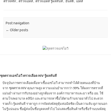
ตรวจHIV
,
ตรวจเอดส์
,
ตรวจเอดส์ รู้ผลทันที
,
อินสติ
,
เอดส์
Post navigation
←
Older posts
ชุดตรวจเอชไอวี ตรวจเลือด HIV รู้ผลทันที
ปัจจุบันการตรวจเลือดเพื่อหาเชื้อเอชไอวี สามารถทำได้ด้วยตนเองที่บ้าน
จาก
ชุดตรวจ HIV
คุณภาพสูง ความแม่นยำมากกว่า 99% ให้ผลการตรวจที่
แม่นยำ ผ่านการรับรองอย่างถูกต้องจาก องค์การอาหารและยา หรือ อย. ใช้
ตามโรงพยาบาล คลินิก และสามารถหาซื้อได้ตามร้านขายยาทั่วไป สะดวก
รวดเร็ว รู้ผลทันที ราคาถูก การจัดส่งพัสดุหุ้มห่อมิดชิด เป็นความลับ ดูภายนอก
ไม่รู้แน่นอน ชื่อผู้ส่งเป็นชื่อบุคคลทั่วไป ไม่แสดงชื่อสินค้าหรือชื่อร้านบนพัสดุ