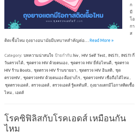
ก
มี
โอ
กา
ส
ติดเชื้อไหม ถุงยางอนามัยมีบทบาทสำคัญต่อ…
Read More »
Category:
บทความน่าสนใจ
ป้ายกำกับ:
hiv
,
HIV Self Test
,
INSTI
,
INSTI กี่
วันตรวจได้
,
ชุดตรวจ HIV ด้วยตนเอง
,
ชุดตรวจ HIV ยี่ห้อไหนดี
,
ชุดตรวจ
HIV ร้าน Boots
,
ชุดตรวจ HIV ร้านขายยา
,
ชุดตรวจ HIV อินสติ
,
ชุด
ตรวจHIV
,
ชุดตรวจHIV ด้วยตนเอง ดีอย่างไร
,
ชุดตรวจHIV เชื่อถือได้ไหม
,
ชุดตรวจเอดส์
,
ตรวจเอดส์
,
ตรวจเอดส์ รู้ผลทันที
,
ถุงยางแตกมีโอกาสติดเชื้อ
ไหม
,
เอดส์
โรคซิฟิลิสกับโรคเอดส์ เหมือนกัน
ไหม