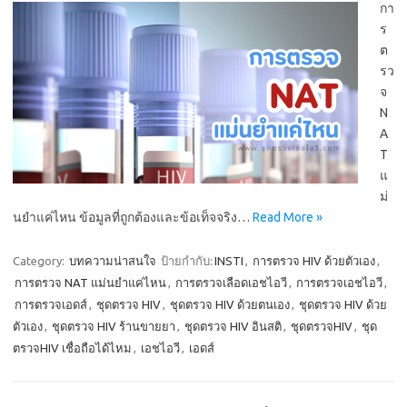
กา
ร
ต
รว
จ
N
A
T
แ
ม่
นยำแค่ไหน ข้อมูลที่ถูกต้องและข้อเท็จจริง…
Read More »
Category:
บทความน่าสนใจ
ป้ายกำกับ:
INSTI
,
การตรวจ HIV ด้วยตัวเอง
,
การตรวจ NAT แม่นยำแค่ไหน
,
การตรวจเลือดเอชไอวี
,
การตรวจเอชไอวี
,
การตรวจเอดส์
,
ชุดตรวจ HIV
,
ชุดตรวจ HIV ด้วยตนเอง
,
ชุดตรวจ HIV ด้วย
ตัวเอง
,
ชุดตรวจ HIV ร้านขายยา
,
ชุดตรวจ HIV อินสติ
,
ชุดตรวจHIV
,
ชุด
ตรวจHIV เชื่อถือได้ไหม
,
เอชไอวี
,
เอดส์