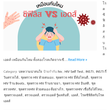
โร
ค
ซิ
ฟิ
ลิ
ส
กั
บ
โร
ค
เอดส์ เหมือนกันไหม ทั้งสองโรคเกิดจากเชื…
Read More »
Category:
บทความน่าสนใจ
ป้ายกำกับ:
hiv
,
HIV Self Test
,
INSTI
,
INSTI กี่
วันตรวจได้
,
ชุดตรวจ HIV ด้วยตนเอง
,
ชุดตรวจ HIV ยี่ห้อไหนดี
,
ชุดตรวจ
HIV ร้าน Boots
,
ชุดตรวจ HIV ร้านขายยา
,
ชุดตรวจ HIV อินสติ
,
ชุด
ตรวจHIV
,
ชุดตรวจHIV ด้วยตนเอง ดีอย่างไร
,
ชุดตรวจHIV เชื่อถือได้ไหม
,
ชุดตรวจเอดส์
,
ตรวจเอดส์
,
ตรวจเอดส์ รู้ผลทันที
,
เอดส์
,
โรคซิฟิลิสกับโรค
เอดส์