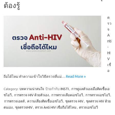
ต้องรู้
ต
รว
จ
A
nti
-
HI
V
เชื่
อ
ถือได้ไหม ทำความเข้าใจวิธีตรวจที่แม่…
Read More »
Category:
บทความน่าสนใจ
ป้ายกำกับ:
INSTI
,
การดูแลตัวเองเมื่อติดเชื้อเอ
ชไอวี
,
การตรวจ HIV ด้วยตัวเอง
,
การตรวจเลือดเอชไอวี
,
การตรวจเอชไอวี
,
การตรวจเอดส์
,
ความเสี่ยงติดเชื้อเอชไอวี
,
ชุดตรวจ HIV
,
ชุดตรวจ HIV ด้วย
ตนเอง
,
ชุดตรวจHIV
,
ตรวจ Anti HIV เชื่อถือได้ไหม
,
ตรวจเอชไอวี