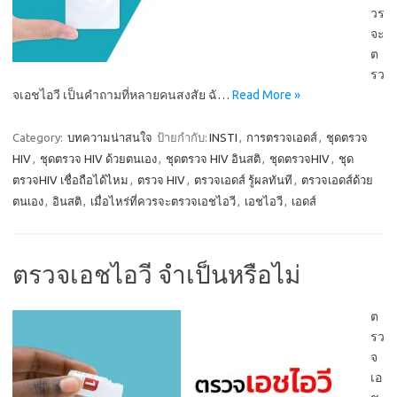
วร
จะ
ต
รว
จเอชไอวี เป็นคำถามที่หลายคนสงสัย ฉั…
Read More »
Category:
บทความน่าสนใจ
ป้ายกำกับ:
INSTI
,
การตรวจเอดส์
,
ชุดตรวจ
HIV
,
ชุดตรวจ HIV ด้วยตนเอง
,
ชุดตรวจ HIV อินสติ
,
ชุดตรวจHIV
,
ชุด
ตรวจHIV เชื่อถือได้ไหม
,
ตรวจ HIV
,
ตรวจเอดส์ รู้ผลทันที
,
ตรวจเอดส์ด้วย
ตนเอง
,
อินสติ
,
เมื่อไหร่ที่ควรจะตรวจเอชไอวี
,
เอชไอวี
,
เอดส์
ตรวจเอชไอวี จำเป็นหรือไม่
ต
รว
จ
เอ