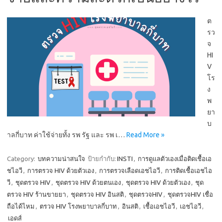
ต
รว
จ
HI
V
โร
ง
พ
ยา
บ
าลกี่บาท ค่าใช้จ่ายทั้ง รพ รัฐ และ รพ เ…
Read More »
Category:
บทความน่าสนใจ
ป้ายกำกับ:
INSTI
,
การดูแลตัวเองเมื่อติดเชื้อเอ
ชไอวี
,
การตรวจ HIV ด้วยตัวเอง
,
การตรวจเลือดเอชไอวี
,
การติดเชื้อเอชไอ
วี
,
ชุดตรวจ HIV
,
ชุดตรวจ HIV ด้วยตนเอง
,
ชุดตรวจ HIV ด้วยตัวเอง
,
ชุด
ตรวจ HIV ร้านขายยา
,
ชุดตรวจ HIV อินสติ
,
ชุดตรวจHIV
,
ชุดตรวจHIV เชื่อ
ถือได้ไหม
,
ตรวจ HIV โรงพยาบาลกี่บาท
,
อินสติ
,
เชื้อเอชไอวี
,
เอชไอวี
,
เอดส์