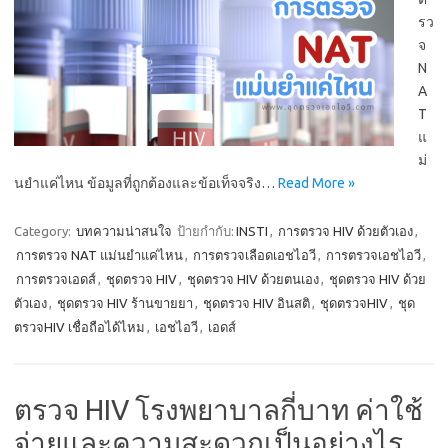
รว
จ
N
A
T
แ
ม่
นยำแค่ไหน ข้อมูลที่ถูกต้องและข้อเท็จจริง…
Read More »
Category:
บทความน่าสนใจ
ป้ายกำกับ:
INSTI
,
การตรวจ HIV ด้วยตัวเอง
,
การตรวจ NAT แม่นยำแค่ไหน
,
การตรวจเลือดเอชไอวี
,
การตรวจเอชไอวี
,
การตรวจเอดส์
,
ชุดตรวจ HIV
,
ชุดตรวจ HIV ด้วยตนเอง
,
ชุดตรวจ HIV ด้วย
ตัวเอง
,
ชุดตรวจ HIV ร้านขายยา
,
ชุดตรวจ HIV อินสติ
,
ชุดตรวจHIV
,
ชุด
ตรวจHIV เชื่อถือได้ไหม
,
เอชไอวี
,
เอดส์
ตรวจ HIV โรงพยาบาลกี่บาท ค่าใช้
จ่ายและความสะดวกเป็นอย่างไร