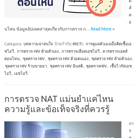
ด
ส์
ต
อ
นไหน ข้อมูลอัปเดตล่าสุดเกี่ยวกับการตรวจ ก…
Read More »
Category:
บทความน่าสนใจ
ป้ายกำกับ:
INSTI
,
การดูแลตัวเองเมื่อติดเชื้อเอ
ชไอวี
,
การตรวจ HIV ด้วยตัวเอง
,
การตรวจเลือดเอชไอวี
,
ควรตรวจเอดส์
ตอนไหน
,
ชุดตรวจ HIV
,
ชุดตรวจ HIV ด้วยตนเอง
,
ชุดตรวจ HIV ด้วยตัวเอง
,
ชุดตรวจ HIV ร้านขายยา
,
ชุดตรวจ HIV อินสติ
,
ชุดตรวจHIV
,
เชื้อไวรัสเอช
ไอวี
,
เอชไอวี
การตรวจ NAT แม่นยำแค่ไหน
ความรู้และข้อเท็จจริงที่ควรรู้
กา
ร
ต