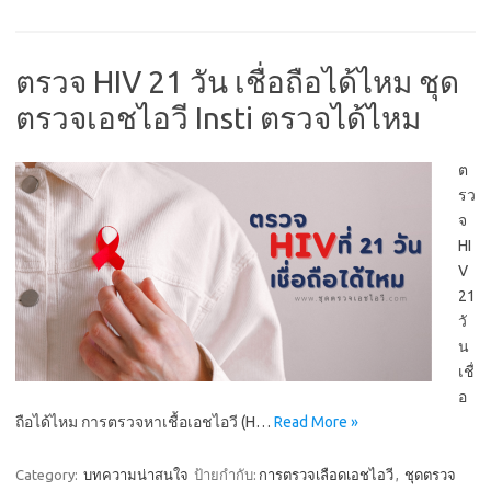
ตรวจ HIV 21 วัน เชื่อถือได้ไหม ชุด
ตรวจเอชไอวี Insti ตรวจได้ไหม
ต
รว
จ
HI
V
21
วั
น
เชื่
อ
ถือได้ไหม การตรวจหาเชื้อเอชไอวี (H…
Read More »
Category:
บทความน่าสนใจ
ป้ายกำกับ:
การตรวจเลือดเอชไอวี
,
ชุดตรวจ