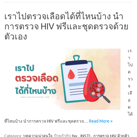
เราไปตรวจเลือดได้ที่ไหนบ้าง นำ
การตรวจ HIV ฟรีและชุดตรวจด้วย
ตัวเอง
เร
า
ไป
ต
รว
จ
เลื
อ
ด
ได้
ที่ไหนบ้าง นำการตรวจ HIV ฟรีและชุดตรวจ…
Read More »
Category:
บทความน่าสนใจ
ป้ายกำกับ:
hiv
,
INSTI
,
การตรวจ HIV ด้วยตัว