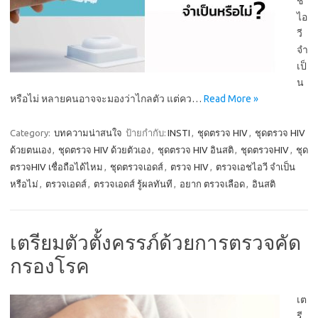
ช
ไอ
วี
จำ
เป็
น
หรือไม่ หลายคนอาจจะมองว่าไกลตัว แต่คว…
Read More »
Category:
บทความน่าสนใจ
ป้ายกำกับ:
INSTI
,
ชุดตรวจ HIV
,
ชุดตรวจ HIV
ด้วยตนเอง
,
ชุดตรวจ HIV ด้วยตัวเอง
,
ชุดตรวจ HIV อินสติ
,
ชุดตรวจHIV
,
ชุด
ตรวจHIV เชื่อถือได้ไหม
,
ชุดตรวจเอดส์
,
ตรวจ HIV
,
ตรวจเอชไอวี จำเป็น
หรือไม่
,
ตรวจเอดส์
,
ตรวจเอดส์ รู้ผลทันที
,
อยาก ตรวจเลือด
,
อินสติ
เตรียมตัวตั้งครรภ์ด้วยการตรวจคัด
กรองโรค
เต
รี