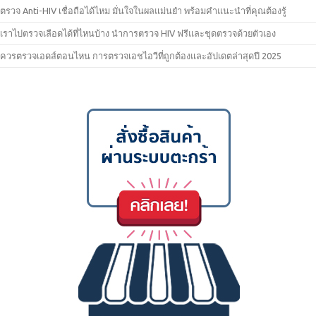
ตรวจ Anti-HIV เชื่อถือได้ไหม มั่นใจในผลแม่นยำ พร้อมคำแนะนำที่คุณต้องรู้
เราไปตรวจเลือดได้ที่ไหนบ้าง นำการตรวจ HIV ฟรีและชุดตรวจด้วยตัวเอง
ควรตรวจเอดส์ตอนไหน การตรวจเอชไอวีที่ถูกต้องและอัปเดตล่าสุดปี 2025