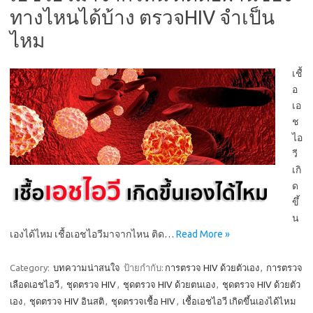
ทางไหนได้บ้าง ตรวจHIV จำเป็น
ไหม
เชื้
อ
เอ
ช
ไอ
วี
เกิ
ด
ขึ้
น
เองได้ไหม เชื้อเอชไอวีมาจากไหน ติด…
Read More »
Category:
บทความน่าสนใจ
ป้ายกำกับ:
การตรวจ HIV ด้วยตัวเอง
,
การตรวจ
เลือดเอชไอวี
,
ชุดตรวจ HIV
,
ชุดตรวจ HIV ด้วยตนเอง
,
ชุดตรวจ HIV ด้วยตัว
เอง
,
ชุดตรวจ HIV อินสติ
,
ชุดตรวจเชื้อ HIV
,
เชื้อเอชไอวี เกิดขึ้นเองได้ไหม