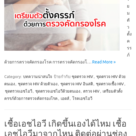
ย
ม
ตั
ว
ตั้ง
ค
รร
ภ์
ด้วยการตรวจคัดกรองโรค การตรวจคัดกรองโ…
Read More »
Category:
บทความน่าสนใจ
ป้ายกำกับ:
ชุดตรวจ HIV
,
ชุดตรวจ HIV ด้วย
ตนเอง
,
ชุดตรวจ HIV ด้วยตัวเอง
,
ชุดตรวจ HIV อินสติ
,
ชุดตรวจเชื้อ HIV
,
ชุดตรวจเอชไอวี
,
ชุดตรวจเอชไอวีด้วยตนเอง
,
ตรวจ HIV
,
เตรียมตัวตั้ง
ครรภ์ด้วยการตรวจคัดกรองโรค
,
เอดส์
,
โรคเอชไอวี
เชื้อเอชไอวี เกิดขึ้นเองได้ไหม เชื้อ
เอชไอวีมาจากไหน ติดต่อผ่านช่อง