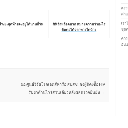
ตรวจ
คำแน
เรา
ระยะสุดท้ายจะอยู่ได้นานกี่วัน
ซิฟิลิส เลือดบวก หมายความว่าอะไร
ชุด
ติดต่อได้จากทางใดบ้าง
ควร
อัปเ
ผอ.ศูนย์วิจัยโรคเอดส์หารือ สปสช. ชงผู้ติดเชื้อ HIV
รับยาต้านไวรัสวันเดียวหลังผลตรวจยืนยัน
→