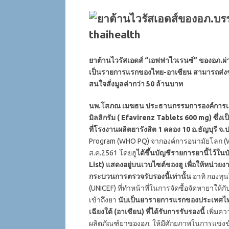
ยาต้านไวรัสเอดส์ “เอฟฟาไวเรนซ์” ของอภ.ผ
เป็นรายการแรกของไทย-อาเซียน สามารถส่งขายท
สนใจสั่งมูลค่ากว่า 50 ล้านบาท
นพ.โสภณ เมฆธน ประธานกรรมการองค์การเ
มิลลิกรัม ( Efavirenz Tablets 600 mg) ซึ่ง
ที่โรงงานผลิตยารังสิต 1 คลอง 10 อ.ธัญบุรี
Program (WHO PQ) จากองค์การอนามัยโลก (WHO
ส.ค.2561 โดยฮู
ได้ขึ้นบัญชีรายการยานี้ไว
List) แสดงอยู่บนเวบไซต์ของฮู เพื่อให้หน่วยง
กระบวนการตรวจรับรองนี้เท่านั้น
อาทิ กองทุน
(UNICEF) ที่ทำหน้าที่ในการจัดซื้อจัดหายาให
เข้าถึงยา
นับเป็นยารายการแรกของประเทศไทย
เฉียงใต้ (อาเซียน) ที่ได้รับการรับรองนี้
เพิ่มค
ผลิตภัณฑ์ยาของอภ. ให้มีศักยภาพในการแข่ง