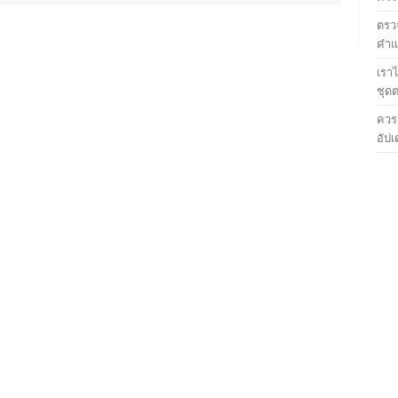
ตรวจ
คำแน
เรา
ชุด
ควร
อัปเ