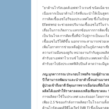
“ยาต้านไวรัสเอดส์เอฟฟาไวเรนซ์ ขนิดเม็ด ขนาด
เนื่องจากเป็นยาต้านไวรัสที่แนะนำให้เป็นสู
การติดเชื้อเอชไอวีของประเทศไทย ซึ่งในปัจจุบั
Efavirenz จะช่วยลดปริมาณเชื้อเอชไอวีในร่า
เสี่ยงในการเกิดภาวะแทรกซ้อนจากการติดเชื้อ
เป็นวัณโรค การติดเชื้อที่นำไปสู่การเป็นมะเร็
เชื้อเอชไอวีให้ดีขึ้น นอกจากจะสามารถช่วยเห
เพิ่มโอกาสการช่วยเหลือผู้ป่วยในภูมิภาคอาเซี
ความร่วมมือของฮูกับ หน่วยงานกำกับดูแลผลิ
ตำรับยาเอฟฟาไวเรนซ์ ไปยังประเทศเหล่านั้นได
ตำรับยาไปยังประเทศฟิลิปปินส์ คาดว่าจะมีมูล
ภญ.มุกดาวรรณ ประกอบไวทยกิจ รองผู้อำนวย
ปี ก็สามารถพัฒนาและนำยาตัวนี้จนผ่านมาต
ผู้ป่วยเข้าถึงยาดี มีคุณภาพจากเมื่อก่อนที่ยั
ผลิตได้เองทำให้ราคาลดลงเหลือเพียงขวดละ
การผลิตยาใช้ในประเทศ และส่งออก โดยการผล
เพียง 2.5 %ของกำลังการผลิตยาในโรงงานทั้งห
ต้านไวรัสเอดส์จีพีโอเวียร์ (VIR T) ซึ่งเป็นยาส