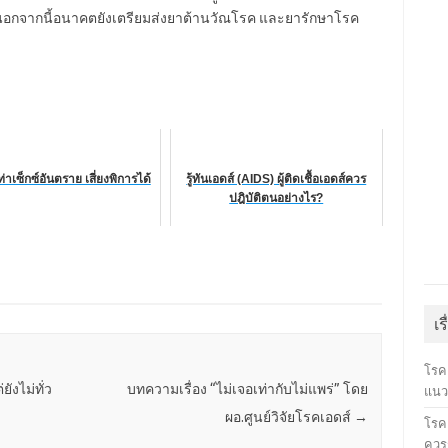
 นอกจากนี้อนาคตยังเตรียมส่งยาต้านวัณโรค และยารักษาโรค
ท่าเซ็กซ์อันตราย เสี่ยงพิการได้
รู้ทันเอดส์ (AIDS) ผู้ติดเชื้อเอดส์ควร
ปฎิบัติตนอย่างไร?
เร
โรค
ยังไม่ทั่ว
บทความเรื่อง “ไม่เจอเท่ากับไม่แพร่” โดย
แนว
ผอ.ศูนย์วิจัยโรคเอดส์
→
โรคเ
ควรร