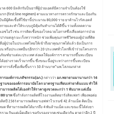
 600 มิลลิกรัมป็นยาที่ผู้ป่วยเอดส์มีความจำเป็นต้องใช้
ตรแรก (first line regimen) ตามแนวทางการตรวจรักษาและป้องกัน
นมีผู้ติดเชื้อที่ใช้ยานี้ประมาณ 80,000 ราย ยาต้านไวรัสเอดส์
งกายและทำให้ระบบภูมิคุ้มกันทำงานได้ดีขึ้น รวมทั้งลดความ
เอชไอวี เช่น การติดเชื้อของโรคฉวยโอกาสซึ่งเสี่ยงต่อการป่วย
งปากมดลูก มะเร็งทวารหนัก ช่วยเพิ่มคุณภาพชีวิตของผู้ป่วยที่ติด
ลือผู้ป่วยในประเทศไทยให้เข้าถึงยาคุณภาพได้แล้ว ยังเป็นการ
ยน หรือประเทศอื่นๆอีกกว่า 20 ประเทศทั่วโลกที่เข้าร่วมโครงการ
ตภัณฑ์ยาแต่ละประเทศ ส่งผลให้องค์การฯ สามารถขึ้นทะเบียน
้อย่างรวดเร็วมากขึ้น ซึ่งขณะนี้อยู่ระหว่างการขึ้นทะเบียน
ค่าการสั่งซื้อเพิ่มขึ้นราว 50 ล้านบาท”นพ.โสภณกล่าส
การองค์การเภสัชกรรม(อภ.)
กล่าวว่า
อภ.พยายามมานานกว่า 16
รฐานขององค์การอนามัยโลก มาตรฐานเทียบเท่ายาต้นแบบ ทำให้
งไม่สามารถผลิตได้เองทำให้ราคาสูงขวดละกว่า 1 พันบาท แต่เมื่อ
 180 บาท
ซึ่งกำลังการผลิตที่โรงงานผลิตยารังสิตเฟส1 เพียงพอต่อ
ิตปี 2561สามารถผลิตยาเอฟฟาไวเรนซ์ 42 ล้านเม็ด คิดเป็น
มด ที่สามารถผลิตได้มากถึง 4 พันล้านเม็ด และขณะนี้ได้ส่งยา
ูตรรวม กินแค่เม็ดเดียว ขอรับรองจากฮูเช่นเดียวกัน คาดว่าอีก 2 ปี