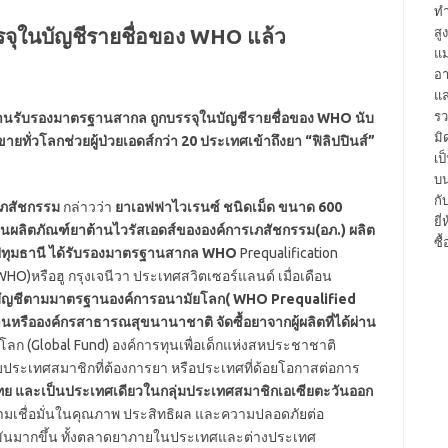
ทำ
สู
แม
อา
แล
รว
่านรับรองมาตรฐานสากล ถูกบรรจุในบัญชีรายชื่อของ WHO นับ
มิ
ั่วโลกช่วยผู้ป่วยเอดส์กว่า 20 ประเทศเข้าถึงยา “ฟิลิปปินส์”
เป
บน
กั
ภสัชกรรม
กล่าวว่า
ยาเอฟฟาไวเรนซ์ ชนิดเม็ด ขนาด 600
ยี
เป็นผลิตภัณฑ์ยาต้านไวรัสเอดส์ขององค์การเภสัชกรรม(อภ.) ผลิต
ซื
 จ.ปทุมธานี ได้รับรองมาตรฐานสากล WHO
Prequalification
)หรือฮู กรุงเจนีวา ประเทศสวิตเซอร์แลนด์ เมื่อเดือน
้ในบัญชีตามมาตรฐานองค์การอนามัยโลก( WHO Prequalified
านหรือองค์กรสาธารณสุขนานาชาติ จัดซื้อยาจากผู้ผลิตที่ได้ผ่าน
โลก (Global Fund) องค์การทุนเพื่อเด็กแห่งสหประชาชาติ
้กับประเทศสมาชิกที่ต้องการยา หรือประเทศที่ด้อยโอกาสต่อการ
 และเป็นประเทศเดียวในกลุ่มประเทศสมาชิกเอเซียตะวันออก
วามเชื่อมั่นในคุณภาพ ประสิทธิผล และความปลอดภัยต่อ
ขันมากขึ้น ทั้งตลาดยาภายในประเทศและต่างประเทศ