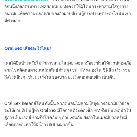
อีกหนึ่งกิจกรรมทางเพศยอดนิยม ทั้งควรให้ผู้โดนกระทำสวมใส่ถุงยาง
อนามัย เพื่อความปลอดภัยของอีกฝ่ายที่เป็นผู้กระทำ เพราะอะไรนั้นเรา
มีคำตอบ
Oral Sex เสี่ยงอะไรไหม?
เคยได้ยินบ้างหรือไม่ว่าการสวมใส่ถุงยางอนามัยจะช่วยให้เราปลอดภัย
จากโรคติดต่อทางเพศสัมพันธ์ต่าง ๆ เช่น HIV หนองใน ซิฟิลิส เริม รวม
ถึงโรคอื่น ๆ เช่น มะเร็งในช่องปาก มะเร็งต่อมทอนซิล เป็นต้น
Oral Sex ติดเอดส์ไหม ดังนั้น หากคู่นอนไม่สวมใส่ถุงยางอนามัย ก็อาจ
จะให้ฝ่ายที่เป็นผู้ทำ Oral Sex มีโอกาสที่จะติดเชื้อ HIV ซึ่งเป็นเหตุนำไป
สู่การเป็นเอดส์ รวมถึงโรคอื่น ๆ ด้วยเช่นกัน ยิ่งถ้าในแผลมีปากหรือมี
เลือดออกยิ่งทำให้มีโอกาสเสี่ยงมากขึ้น